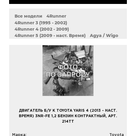
Все модели
4Runner
4Runner 3 (1995 - 2002)
4Runner 4 (2002 - 2009)
4Runner 5 (2009 - наст. Время)
Agya / Wigo
Allion (2001 - 2007)
Allion 2 (2007 - наст. Время)
Alphard
Altezza
Aqua
Aristo
Aurion
Auris (2006 - 2013)
Auris 2 (2012 - наст. Время)
Avalon
Avanza
Avensis (1997 - 2003)
Avensis 2 (2003 - 2008)
Avensis 3 (2008 - наст. Время)
Avensis Verso
Aygo
Belta
Brevis
Caldina
Cami
Camry XV10 (1990 - 2001)
Camry XV20 (1996 - 2001)
Camry XV30 (2001 - 2006)
ДВИГАТЕЛЬ Б/У К TOYOTA YARIS 4 (2013 - НАСТ.
Camry XV40 (2006 - 2012)
ВРЕМЯ) 3NR-FE 1,2 БЕНЗИН КОНТРАКТНЫЙ, АРТ.
Camry XV50 (2011 - 2018)
Carina E
214TT
Celica (1990 - 1993)
Celica (1993 - 1999)
Celica (1999 - 2006)
Celsior
Century
Марка:
Toyota