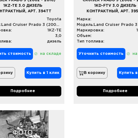
SER PRADO 3 (2002 - 2010)
CRUISER PRADO 3 (2002 - 
1KZ-TE 3.0 ДИЗЕЛЬ
1KD-FTV 3.0 ДИЗЕЛЬ
НТРАКТНЫЙ, АРТ. 394TT
КОНТРАКТНЫЙ, АРТ. 39
Toyota
Марка:
:
Land Cruiser Prado 3 (2002 - 2010)
Модель:
овка:
1KZ-TE
Маркировка:
3,0
Объем:
плива:
дизель
Тип топлива:
ить стоимость
на складе
Уточнить стоимость
на
орзину
Купить в 1 клик
В корзину
Купить в
Подробнее
Подробнее