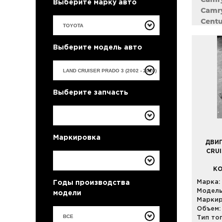
Выберите марку авто
Camry
Centu
Corol
Corol
Выберите модель авто
Coron
Crest
Crown
Curre
Выберите запчасть
Estim
Harrie
Highl
Kluge
Маркировка
Land 
ДВИГ
Land 
CRUI
Mark 
КО
Noah 
Марка:
Годы производства
Passo
Модель
модели
Porte
Маркир
Previ
Объем:
Prius
ВСЕ
Тип то