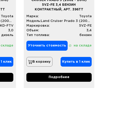
2010)
CRUISER PRADO 3 (2002 - 2010)
5VZ-FE 3,4 БЕНЗИН
5TT
КОНТРАКТНЫЙ, АРТ. 396TT
Toyota
Марка:
Toyota
Land Cruiser Prado 3 (2002 - 2010)
Модель:
Land Cruiser Prado 3 (2002 - 2010)
1KD-FTV
Маркировка:
5VZ-FE
3,0
Объем:
3,4
дизель
Тип топлива:
бензин
 складе
Уточнить стоимость
на складе
 1 клик
В корзину
Купить в 1 клик
Подробнее