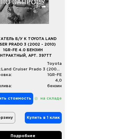
АТЕЛЬ Б/У К TOYOTA LAND
SER PRADO 3 (2002 - 2010)
1GR-FE 4.0 БЕНЗИН
НТРАКТНЫЙ, АРТ. 397TT
Toyota
:
Land Cruiser Prado 3 (2002 - 2010)
овка:
1GR-FE
4,0
плива:
бензин
ить стоимость
на складе
орзину
Купить в 1 клик
Подробнее