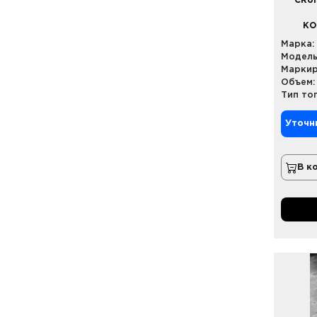
CRUI
КО
Марка:
Модель
Маркир
Объем:
Тип то
Уточн
В к