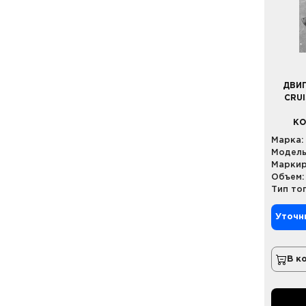
ДВИГ
CRUI
КО
Марка:
Модель
Маркир
Объем:
Тип то
Уточн
В к