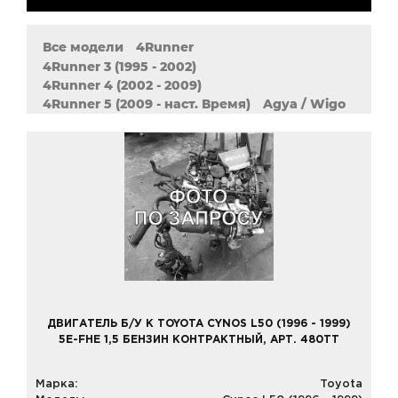
Все модели
4Runner
4Runner 3 (1995 - 2002)
4Runner 4 (2002 - 2009)
4Runner 5 (2009 - наст. Время)
Agya / Wigo
Allion (2001 - 2007)
Allion 2 (2007 - наст. Время)
Alphard
Altezza
Aqua
Aristo
Aurion
Auris (2006 - 2013)
Auris 2 (2012 - наст. Время)
Avalon
Avanza
Avensis (1997 - 2003)
Avensis 2 (2003 - 2008)
Avensis 3 (2008 - наст. Время)
Avensis Verso
Aygo
Belta
Brevis
Caldina
Cami
Camry XV10 (1990 - 2001)
Camry XV20 (1996 - 2001)
Camry XV30 (2001 - 2006)
ДВИГАТЕЛЬ Б/У К TOYOTA CYNOS L50 (1996 - 1999)
Camry XV40 (2006 - 2012)
5E-FHE 1,5 БЕНЗИН КОНТРАКТНЫЙ, АРТ. 480TT
Camry XV50 (2011 - 2018)
Carina E
Celica (1990 - 1993)
Celica (1993 - 1999)
Марка:
Toyota
Celica (1999 - 2006)
Celsior
Century