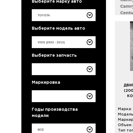
Выберите марку авто
Camry
Centu
Corol
Corol
Выберите модель авто
Coron
Crest
Crown
Curre
Выберите запчасть
Estim
Harrie
Highl
Kluge
Маркировка
Land 
ДВИГ
Land 
(200
КО
Mark 
Noah 
Марка:
Годы производства
Passo
Модель
модели
Porte
Маркир
Previ
Объем:
Prius
ВСЕ
Тип то