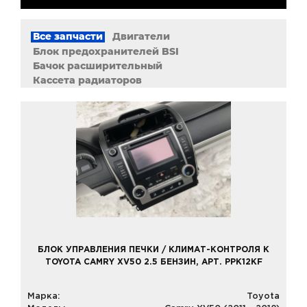
Все запчасти
Двигатели
Блок предохранителей BSI
Бачок расширительный
Кассета радиаторов
Передняя панель крепления облицовки (телевизо
Фары передние
Панель передняя салона (торпедо)
Магнитола
Щиток приборов (приборная панель)
Переключатель отопителя (печки) / климат контр
БЛОК УПРАВЛЕНИЯ ПЕЧКИ / КЛИМАТ-КОНТРОЛЯ К
TOYOTA CAMRY XV50 2.5 БЕНЗИН, АРТ. PPK12KF
Марка:
Toyota