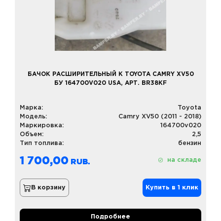
БАЧОК РАСШИРИТЕЛЬНЫЙ К TOYOTA CAMRY XV50
БУ 164700V020 USA, АРТ. BR38KF
Марка:
Toyota
Модель:
Camry XV50 (2011 - 2018)
Маркировка:
164700v020
Объем:
2,5
Тип топлива:
бензин
1 700,00
на складе
В корзину
Купить в 1 клик
Подробнее