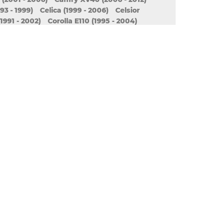
93 - 1999)
Celica (1999 - 2006)
Celsior
1991 - 2002)
Corolla E110 (1995 - 2004)
Corolla E150 / E140 (2006 - наст. время)
. Время)
Corolla R10 (2004 - 2009)
rsa (1994 - 1999)
Cresta X100 (1996 - 2001)
5 - 2001)
Crown S170 (1999 - 2007)
2012 - 2018)
Crown XS10 (1995 - 2008)
Echo
Estima (1990 - 1999)
Fortuner
GS (2005 - 2011)
GT
GT86
Gaia
. Время)
Highlander (2000 - 2007)
. Время)
IQ
Innova
Ipsum
Isis
Ist
 - наст. Время)
010)
992 - 1996)
Mark 2 (1996 - 2001)
atrix
Mega Cruiser
Nadia
Noah
 (2014 - наст. Время)
Opa
Paseo
tz
Porte (2004 - 2012)
наст. Время)
Previa (1990 - 1999)
003)
Prius (2003 - 2011)
005 - 2010)
Raum (1997 - 2003)