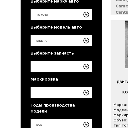
Выберите марку авто
Camry
Centu
Corol
Corol
Выберите модель авто
Coron
Crest
Crown
Curre
Выберите запчасть
Estim
Harrie
Highl
Kluge
Маркировка
Land 
ДВИГА
Land 
КО
Mark 
Noah 
Марка:
Годы производства
Passo
Модель
модели
Porte
Маркир
Previ
Объем:
Prius
ВСЕ
Тип то