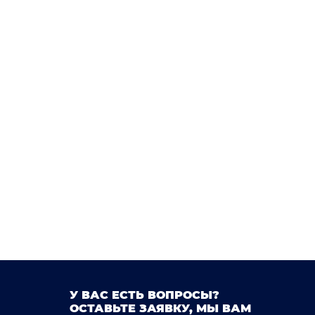
5)
Rav 4 (2005 - 2016)
a 2 (2007 - наст. время)
Sera
Sienna
)
Sienta
Soarer (1991 - 2000)
pade
Sparky
Sprinter (1991 - 1995)
(1990 - 1994)
Tercel (1994 - 1999)
a
Verossa
Verso
Vios (2002 - 2013)
a / Camry (1994 - 1998)
WiLL Cypha
Windom (2001 - 2006)
Wish (2003 - 2009)
1)
Yaris 3 (2011 - наст. Время)
У ВАС ЕСТЬ ВОПРОСЫ?
ОСТАВЬТЕ ЗАЯВКУ, МЫ ВАМ