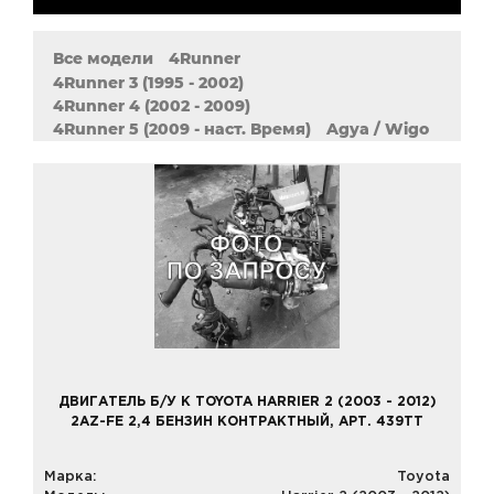
Все модели
4Runner
4Runner 3 (1995 - 2002)
4Runner 4 (2002 - 2009)
4Runner 5 (2009 - наст. Время)
Agya / Wigo
Allion (2001 - 2007)
Allion 2 (2007 - наст. Время)
Alphard
Altezza
Aqua
Aristo
Aurion
Auris (2006 - 2013)
Auris 2 (2012 - наст. Время)
Avalon
Avanza
Avensis (1997 - 2003)
Avensis 2 (2003 - 2008)
Avensis 3 (2008 - наст. Время)
Avensis Verso
Aygo
Belta
Brevis
Caldina
Cami
Camry XV10 (1990 - 2001)
Camry XV20 (1996 - 2001)
Camry XV30 (2001 - 2006)
ДВИГАТЕЛЬ Б/У К TOYOTA HARRIER 2 (2003 - 2012)
Camry XV40 (2006 - 2012)
2AZ-FE 2,4 БЕНЗИН КОНТРАКТНЫЙ, АРТ. 439TT
Camry XV50 (2011 - 2018)
Carina E
Celica (1990 - 1993)
Celica (1993 - 1999)
Марка:
Toyota
Celica (1999 - 2006)
Celsior
Century