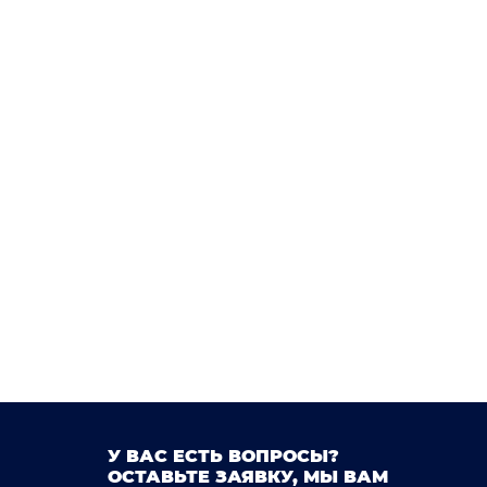
5)
Rav 4 (2005 - 2016)
a 2 (2007 - наст. время)
Sera
Sienna
)
Sienta
Soarer (1991 - 2000)
pade
Sparky
Sprinter (1991 - 1995)
(1990 - 1994)
Tercel (1994 - 1999)
a
Verossa
Verso
Vios (2002 - 2013)
a / Camry (1994 - 1998)
WiLL Cypha
Windom (2001 - 2006)
Wish (2003 - 2009)
1)
Yaris 3 (2011 - наст. Время)
У ВАС ЕСТЬ ВОПРОСЫ?
ОСТАВЬТЕ ЗАЯВКУ, МЫ ВАМ