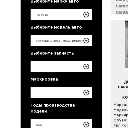
Выберите марку авто
Camry
Centu
Corol
Corol
Выберите модель авто
Coron
Crest
Crown
Curre
Выберите запчасть
Estim
Harrie
Highl
Kluge
Маркировка
Land 
Д
Land 
HARR
Mark 
КО
Noah 
Марка:
Годы производства
Passo
Модель
модели
Porte
Маркир
Previ
Объем:
Prius
ВСЕ
Тип то