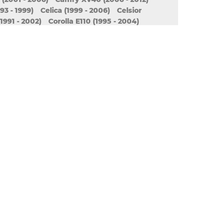
93 - 1999)
Celica (1999 - 2006)
Celsior
1991 - 2002)
Corolla E110 (1995 - 2004)
Corolla E150 / E140 (2006 - наст. время)
. Время)
Corolla R10 (2004 - 2009)
rsa (1994 - 1999)
Cresta X100 (1996 - 2001)
5 - 2001)
Crown S170 (1999 - 2007)
2012 - 2018)
Crown XS10 (1995 - 2008)
Echo
Estima (1990 - 1999)
Fortuner
GS (2005 - 2011)
GT
GT86
Gaia
. Время)
Highlander (2000 - 2007)
. Время)
IQ
Innova
Ipsum
Isis
Ist
 - наст. Время)
010)
992 - 1996)
Mark 2 (1996 - 2001)
atrix
Mega Cruiser
Nadia
Noah
 (2014 - наст. Время)
Opa
Paseo
tz
Porte (2004 - 2012)
наст. Время)
Previa (1990 - 1999)
003)
Prius (2003 - 2011)
005 - 2010)
Raum (1997 - 2003)