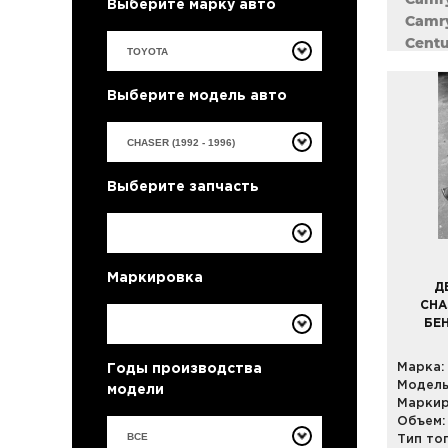
Выберите марку авто
Camry
Centu
Corol
Corol
Выберите модель авто
Coron
Crest
Crown
Curre
Выберите запчасть
Estim
Harrie
Highl
Kluge
Маркировка
Land 
Д
Land 
CHAS
БЕ
Mark 
Noah 
Марка:
Годы производства
Passo
Модель
модели
Porte
Маркир
Previ
Объем:
Prius
ВСЕ
Тип то