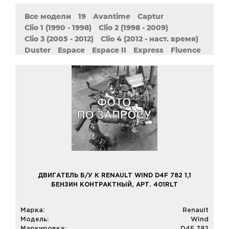
Все модели
19
Avantime
Captur
Clio 1 (1990 - 1998)
Clio 2 (1998 - 2009)
Clio 3 (2005 - 2012)
Clio 4 (2012 - наст. время)
Duster
Espace
Espace II
Express
Fluence
Grand Scenic 2 (2004 - 2009)
Grand Scenic 3 (2009 - наст. Время)
Kangoo
Kangoo 1 (1997 - 2009)
Kangoo 2 (2007 - наст. Время)
Koleos
Laguna 1 (1993 - 2002)
Laguna 2 (2001 - 2007)
Laguna 3 (2007 - наст. Время)
Latitude
Logan 1 (2004 - наст. Время)
Logan 2 (2013 - наст. Время)
Master
Megane 1 (1995 - 2008)
Megane 2 (2002 - 2009)
Megane 3 (2008 - наст. Время)
Modus
Pulse
ДВИГАТЕЛЬ Б/У К RENAULT WIND D4F 782 1,1
Safrane 1 (1992 - 1997)
Safrane 2 (1996 - 2000)
БЕНЗИН КОНТРАКТНЫЙ, АРТ. 401RLT
Sandero 1 (2007 - 2014)
Sandero 2 (2014 - наст. Время)
Марка:
Renault
Scenic 1 (1999 - 2003)
Scenic 2 (2003 - 2009)
Модель:
Wind
Scenic 3 (2009 - наст. Время)
Sport Spider
Маркировка:
D4F 782