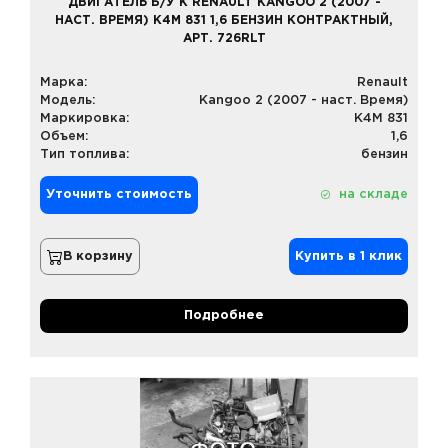
ДВИГАТЕЛЬ Б/У К RENAULT KANGOO 2 (2007 -
НАСТ. ВРЕМЯ) K4M 831 1,6 БЕНЗИН КОНТРАКТНЫЙ,
АРТ. 726RLT
Марка:
Renault
Модель:
Kangoo 2 (2007 - наст. Время)
Маркировка:
K4M 831
Объем:
1,6
Тип топлива:
бензин
Уточнить стоимость
на складе
В корзину
Купить в 1 клик
Подробнее