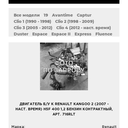
Все модели
19
Avantime
Captur
Clio 1 (1990 - 1998)
Clio 2 (1998 - 2009)
Clio 3 (2005 - 2012)
Clio 4 (2012 - наст. время)
Duster
Espace
Espace II
Express
Fluence
Grand Scenic 2 (2004 - 2009)
Grand Scenic 3 (2009 - наст. Время)
Kangoo
Kangoo 1 (1997 - 2009)
Kangoo 2 (2007 - наст. Время)
Koleos
Laguna 1 (1993 - 2002)
Laguna 2 (2001 - 2007)
Laguna 3 (2007 - наст. Время)
Latitude
Logan 1 (2004 - наст. Время)
Logan 2 (2013 - наст. Время)
Master
Megane 1 (1995 - 2008)
Megane 2 (2002 - 2009)
Megane 3 (2008 - наст. Время)
Modus
Pulse
ДВИГАТЕЛЬ Б/У К RENAULT KANGOO 2 (2007 -
Safrane 1 (1992 - 1997)
Safrane 2 (1996 - 2000)
НАСТ. ВРЕМЯ) H5F 400 1,2 БЕНЗИН КОНТРАКТНЫЙ,
Sandero 1 (2007 - 2014)
АРТ. 716RLT
Sandero 2 (2014 - наст. Время)
Scenic 1 (1999 - 2003)
Scenic 2 (2003 - 2009)
Марка:
Renault