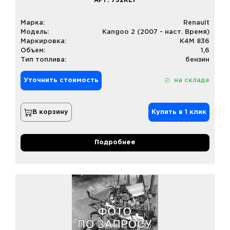
АРТ. 732RLT
Марка:
Renault
Модель:
Kangoo 2 (2007 - наст. Время)
Маркировка:
K4M 836
Объем:
1,6
Тип топлива:
бензин
Уточнить стоимость
на складе
В корзину
Купить в 1 клик
Подробнее