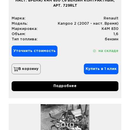
НАСТ. ВРЕМЯ) K4M 830 1,6 БЕНЗИН КОНТРАКТНЫЙ,
АРТ. 729RLT
Марка:
Renault
Модель:
Kangoo 2 (2007 - наст. Время)
Маркировка:
K4M 830
Объем:
1,6
Тип топлива:
бензин
Уточнить стоимость
на складе
В корзину
Купить в 1 клик
Подробнее