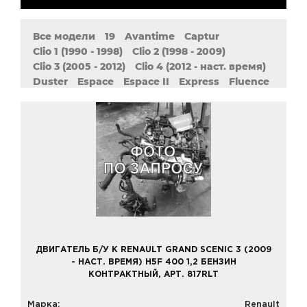
Все модели
19
Avantime
Captur
Clio 1 (1990 - 1998)
Clio 2 (1998 - 2009)
Clio 3 (2005 - 2012)
Clio 4 (2012 - наст. время)
Duster
Espace
Espace II
Express
Fluence
Grand Scenic 2 (2004 - 2009)
Grand Scenic 3 (2009 - наст. Время)
Kangoo
Kangoo 1 (1997 - 2009)
Kangoo 2 (2007 - наст. Время)
Koleos
Laguna 1 (1993 - 2002)
Laguna 2 (2001 - 2007)
Laguna 3 (2007 - наст. Время)
Latitude
Logan 1 (2004 - наст. Время)
Logan 2 (2013 - наст. Время)
Master
Megane 1 (1995 - 2008)
Megane 2 (2002 - 2009)
Megane 3 (2008 - наст. Время)
Modus
Pulse
ДВИГАТЕЛЬ Б/У К RENAULT GRAND SCENIC 3 (2009
Safrane 1 (1992 - 1997)
Safrane 2 (1996 - 2000)
- НАСТ. ВРЕМЯ) H5F 400 1,2 БЕНЗИН
Sandero 1 (2007 - 2014)
КОНТРАКТНЫЙ, АРТ. 817RLT
Sandero 2 (2014 - наст. Время)
Scenic 1 (1999 - 2003)
Scenic 2 (2003 - 2009)
Марка:
Renault