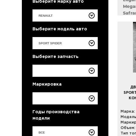
Выберите марку авто
Megan
Safra
Sceni
Symbo
Выберите модель авто
Twing
Выберите запчасть
Маркировка
ДВ
SPORT
КО
Марка:
Годы производства
Модель
модели
Маркир
Объем:
ВСЕ
Тип то