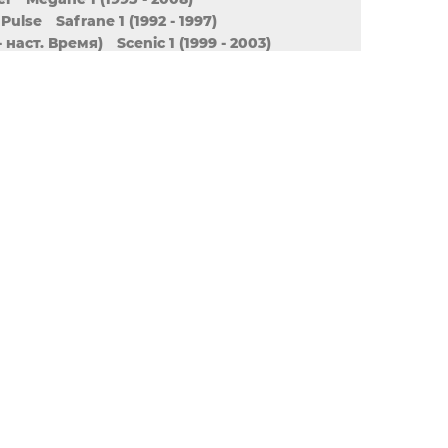
Pulse
Safrane 1 (1992 - 1997)
- наст. Время)
Scenic 1 (1999 - 2003)
r
Symbol / Thalia 1 (1998 - 2009)
наст. время)
Trafic
Twingo 1 (1993 - 2007)