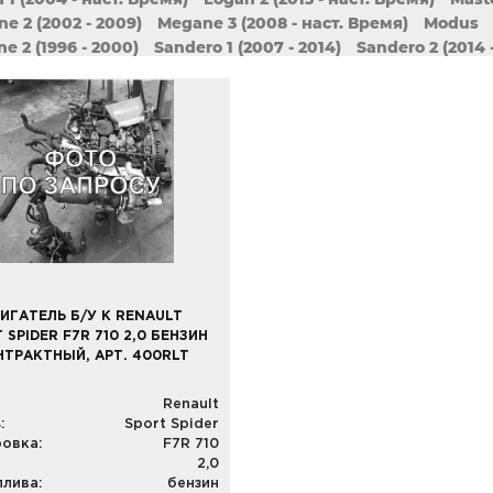
e 2 (2002 - 2009)
Megane 3 (2008 - наст. Время)
Modus
ne 2 (1996 - 2000)
Sandero 1 (2007 - 2014)
Sandero 2 (2014 
c 2 (2003 - 2009)
Scenic 3 (2009 - наст. Время)
Sport Spide
l / Thalia 2 (2008 - наст. Время)
Symbol / Thalia 3 (2013 - 
o 2 (2007 - 2014)
Twingo 3 (2014 - наст. Время)
Vel
Wind
ИГАТЕЛЬ Б/У К RENAULT
 SPIDER F7R 710 2,0 БЕНЗИН
НТРАКТНЫЙ, АРТ. 400RLT
Renault
:
Sport Spider
овка:
F7R 710
2,0
плива:
бензин