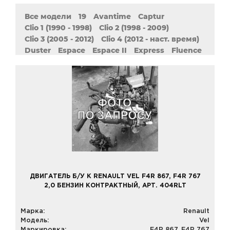
Все модели
19
Avantime
Captur
Clio 1 (1990 - 1998)
Clio 2 (1998 - 2009)
Clio 3 (2005 - 2012)
Clio 4 (2012 - наст. время)
Duster
Espace
Espace II
Express
Fluence
Grand Scenic 2 (2004 - 2009)
Grand Scenic 3 (2009 - наст. Время)
Kangoo
Kangoo 1 (1997 - 2009)
Kangoo 2 (2007 - наст. Время)
Koleos
Laguna 1 (1993 - 2002)
Laguna 2 (2001 - 2007)
Laguna 3 (2007 - наст. Время)
Latitude
Logan 1 (2004 - наст. Время)
Logan 2 (2013 - наст. Время)
Master
Megane 1 (1995 - 2008)
Megane 2 (2002 - 2009)
Megane 3 (2008 - наст. Время)
Modus
Pulse
ДВИГАТЕЛЬ Б/У К RENAULT VEL F4R 867, F4R 767
Safrane 1 (1992 - 1997)
Safrane 2 (1996 - 2000)
2,0 БЕНЗИН КОНТРАКТНЫЙ, АРТ. 404RLT
Sandero 1 (2007 - 2014)
Sandero 2 (2014 - наст. Время)
Марка:
Renault
Scenic 1 (1999 - 2003)
Scenic 2 (2003 - 2009)
Модель:
Vel
Scenic 3 (2009 - наст. Время)
Sport Spider
Маркировка:
F4R 867, F4R 767