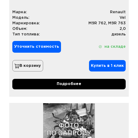
Марка:
Renault
Модель:
Vel
Маркировка:
M9R 762, M9R 763
Объем:
2,0
Тип топлива:
дизель
Уточнить стоимость
на складе
В корзину
Купить в 1 клик
Подробнее