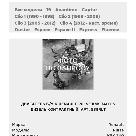
Все модели
19
Avantime
Captur
Clio 1 (1990 - 1998)
Clio 2 (1998 - 2009)
Clio 3 (2005 - 2012)
Clio 4 (2012 - наст. время)
Duster
Espace
Espace II
Express
Fluence
Grand Scenic 2 (2004 - 2009)
Grand Scenic 3 (2009 - наст. Время)
Kangoo
Kangoo 1 (1997 - 2009)
Kangoo 2 (2007 - наст. Время)
Koleos
Laguna 1 (1993 - 2002)
Laguna 2 (2001 - 2007)
Laguna 3 (2007 - наст. Время)
Latitude
Logan 1 (2004 - наст. Время)
Logan 2 (2013 - наст. Время)
Master
Megane 1 (1995 - 2008)
Megane 2 (2002 - 2009)
Megane 3 (2008 - наст. Время)
Modus
Pulse
ДВИГАТЕЛЬ Б/У К RENAULT PULSE K9K 740 1,5
Safrane 1 (1992 - 1997)
Safrane 2 (1996 - 2000)
ДИЗЕЛЬ КОНТРАКТНЫЙ, АРТ. 538RLT
Sandero 1 (2007 - 2014)
Sandero 2 (2014 - наст. Время)
Марка:
Renault
Scenic 1 (1999 - 2003)
Scenic 2 (2003 - 2009)
Модель:
Pulse
Scenic 3 (2009 - наст. Время)
Sport Spider
Маркировка:
K9K 740