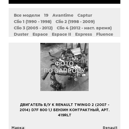
Все модели
19
Avantime
Captur
Clio 1 (1990 - 1998)
Clio 2 (1998 - 2009)
Clio 3 (2005 - 2012)
Clio 4 (2012 - наст. время)
Duster
Espace
Espace II
Express
Fluence
Grand Scenic 2 (2004 - 2009)
Grand Scenic 3 (2009 - наст. Время)
Kangoo
Kangoo 1 (1997 - 2009)
Kangoo 2 (2007 - наст. Время)
Koleos
Laguna 1 (1993 - 2002)
Laguna 2 (2001 - 2007)
Laguna 3 (2007 - наст. Время)
Latitude
Logan 1 (2004 - наст. Время)
Logan 2 (2013 - наст. Время)
Master
Megane 1 (1995 - 2008)
Megane 2 (2002 - 2009)
Megane 3 (2008 - наст. Время)
Modus
Pulse
ДВИГАТЕЛЬ Б/У К RENAULT TWINGO 2 (2007 -
Safrane 1 (1992 - 1997)
Safrane 2 (1996 - 2000)
2014) D7F 800 1,1 БЕНЗИН КОНТРАКТНЫЙ, АРТ.
Sandero 1 (2007 - 2014)
419RLT
Sandero 2 (2014 - наст. Время)
Scenic 1 (1999 - 2003)
Scenic 2 (2003 - 2009)
Марка:
Renault