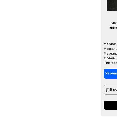
БЛО
RENA
Марка:
Модель
Маркир
Объем:
Тип то
Уточн
В к