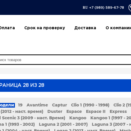
RU
+7 (989) 589-67-78
Оплата
Срок на проверку
Доставка
О компани
РАНИЦА 28 ИЗ 28
модели
19
Avantime
Captur
Clio 1 (1990 - 1998)
Clio 2 (
 (2012 - наст. время)
Duster
Espace
Espace II
Express
 Scenic 3 (2009 - наст. Время)
Kangoo
Kangoo 1 (1997 - 2
a 1 (1993 - 2002)
Laguna 2 (2001 - 2007)
Laguna 3 (2007 - 
 1 (2004 - наст. Время)
Logan 2 (2013 - наст. Время)
Mast