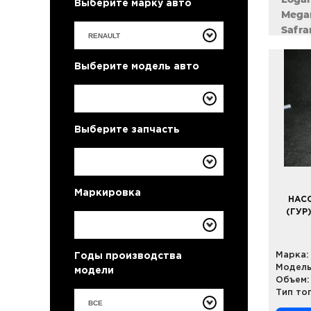
Выберите марку авто
Megan
Safra
Sceni
Symbo
Выберите модель авто
Twing
Выберите запчасть
Маркировка
НАС
(ГУР
Марка:
Годы производства
Модель
модели
Объем:
Тип то
ВСЕ