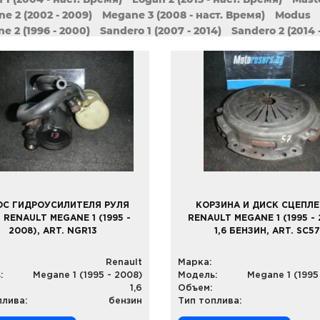
e 2 (2002 - 2009)
Megane 3 (2008 - наст. Время)
Modus
ne 2 (1996 - 2000)
Sandero 1 (2007 - 2014)
Sandero 2 (2014 
c 2 (2003 - 2009)
Scenic 3 (2009 - наст. Время)
Sport Spide
l / Thalia 2 (2008 - наст. Время)
Symbol / Thalia 3 (2013 - 
o 2 (2007 - 2014)
Twingo 3 (2014 - наст. Время)
Vel
Wind
ОС ГИДРОУСИЛИТЕЛЯ РУЛЯ
КОРЗИНА И ДИСК СЦЕПЛ
) RENAULT MEGANE 1 (1995 -
RENAULT MEGANE 1 (1995 - 
2008), ART. NGR13
1,6 БЕНЗИН, ART. SC57
Renault
Марка:
:
Megane 1 (1995 - 2008)
Модель:
Megane 1 (1995
1,6
Объем:
плива:
бензин
Тип топлива: