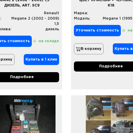
GANE 2 (2002 - 2009) 1,5
ЦВЕТ КРАСНЫЙ + ЧЕРНЫЙ,
ДИЗЕЛЬ, ART. SC9
K18
Renault
Марка:
:
Megane 2 (2002 - 2009)
Модель:
Megane 1 (1995
1,5
плива:
дизель
Уточнить стоимость
на
ить стоимость
на складе
В корзину
Купить в
орзину
Купить в 1 клик
Подробнее
Подробнее