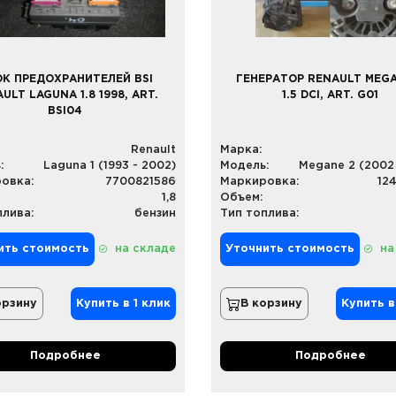
К ПРЕДОХРАНИТЕЛЕЙ BSI
ГЕНЕРАТОР RENAULT MEGA
ULT LAGUNA 1.8 1998, ART.
1.5 DCI, ART. G01
BSI04
Renault
Марка:
:
Laguna 1 (1993 - 2002)
Модель:
Megane 2 (2002 
овка:
7700821586
Маркировка:
12
1,8
Объем:
плива:
бензин
Тип топлива:
ить стоимость
на складе
Уточнить стоимость
на
орзину
Купить в 1 клик
В корзину
Купить в
Подробнее
Подробнее