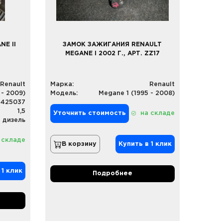
NE II
ЗАМОК ЗАЖИГАНИЯ RENAULT
MEGANE I 2002 Г., АРТ. ZZ17
Renault
Марка:
Renault
- 2009)
Модель:
Megane 1 (1995 - 2008)
4425037
1,5
Уточнить стоимость
на складе
дизель
 складе
В корзину
Купить в 1 клик
 1 клик
Подробнее