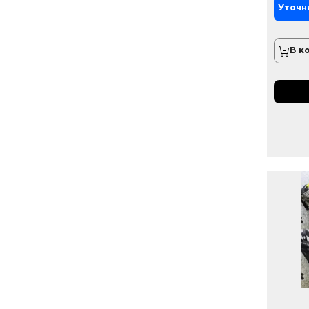
Уточн
В к