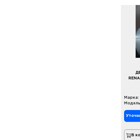
Д
RENAU
Марка:
Модель
Уточн
В к