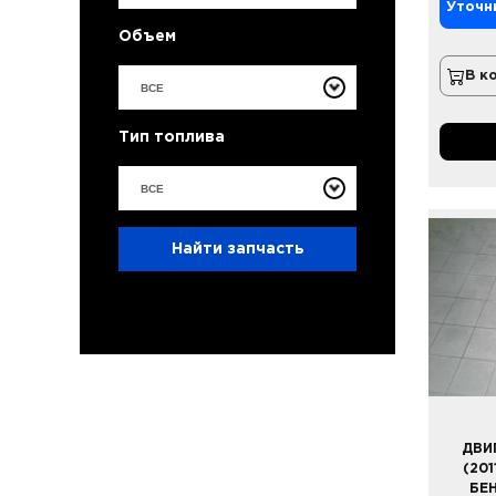
Уточн
Объем
В к
ВСЕ
Тип топлива
ВСЕ
Найти запчасть
ДВИ
(201
БЕ