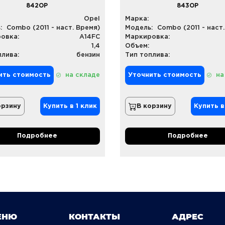
842OP
843OP
Opel
Марка:
:
Combo (2011 - наст. Время)
Модель:
Combo (2011 - наст
овка:
A14FC
Маркировка:
1,4
Объем:
плива:
бензин
Тип топлива:
ить стоимость
на складе
Уточнить стоимость
на
орзину
Купить в 1 клик
В корзину
Купить в
Подробнее
Подробнее
ЕНЮ
КОНТАКТЫ
АДРЕС