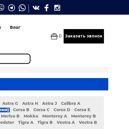
и
Блог
0
Заказать звонок
Astra G
Astra H
Astra J
Calibra A
емя)
Corsa B
Corsa C
Corsa D
Corsa E
Meriva B
Mokka
Monterey A
Monterey B
edster
Tigra A
Tigra B
Vectra A
Vectra B