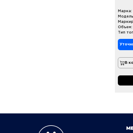
Марка:
Модель
Маркир
Объем:
Тип то
Уточн
В к
М