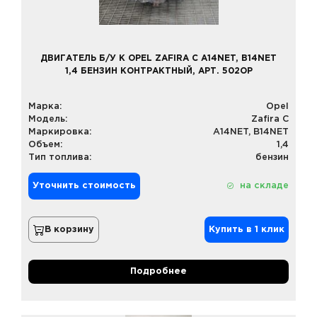
ДВИГАТЕЛЬ Б/У К OPEL ZAFIRA C A14NET, B14NET
1,4 БЕНЗИН КОНТРАКТНЫЙ, АРТ. 502OP
Марка:
Opel
Модель:
Zafira C
Маркировка:
A14NET, B14NET
Объем:
1,4
Тип топлива:
бензин
Уточнить стоимость
на складе
В корзину
Купить в 1 клик
Подробнее