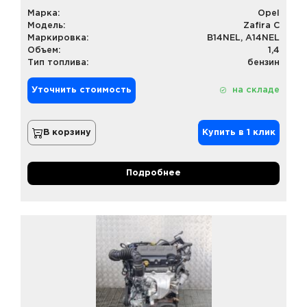
Марка:
Opel
Модель:
Zafira C
Маркировка:
B14NEL, A14NEL
Объем:
1,4
Тип топлива:
бензин
Уточнить стоимость
на складе
В корзину
Купить в 1 клик
Подробнее