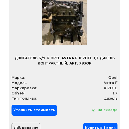
ДВИГАТЕЛЬ Б/У К OPEL ASTRA F X17DTL 1,7 ДИЗЕЛЬ
КОНТРАКТНЫЙ, АРТ. 793OP
Марка:
Opel
Модель:
Astra F
Маркировка:
X17DTL
Объем:
1,7
Тип топлива:
дизель
Уточнить стоимость
на складе
В корзину
Купить в 1 клик