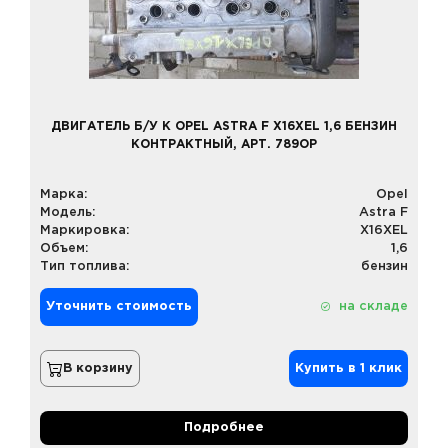
ДВИГАТЕЛЬ Б/У К OPEL ASTRA F X16XEL 1,6 БЕНЗИН
КОНТРАКТНЫЙ, АРТ. 789OP
Марка:
Opel
Модель:
Astra F
Маркировка:
X16XEL
Объем:
1,6
Тип топлива:
бензин
Уточнить стоимость
на складе
В корзину
Купить в 1 клик
Подробнее