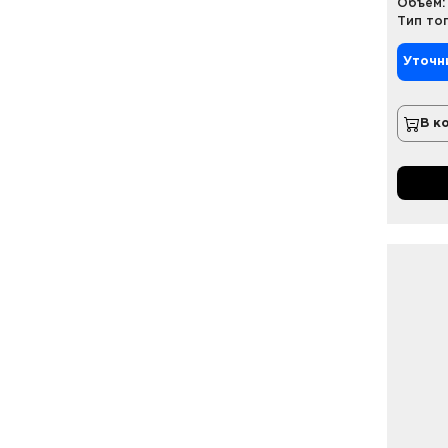
Объем:
Тип то
Уточн
В к