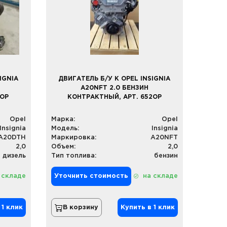
IGNIA
ДВИГАТЕЛЬ Б/У К OPEL INSIGNIA
A20NFT 2.0 БЕНЗИН
1OP
КОНТРАКТНЫЙ, АРТ. 652OP
Opel
Марка:
Opel
Insignia
Модель:
Insignia
A20DTH
Маркировка:
A20NFT
2,0
Объем:
2,0
дизель
Тип топлива:
бензин
 складе
Уточнить стоимость
на складе
 1 клик
В корзину
Купить в 1 клик