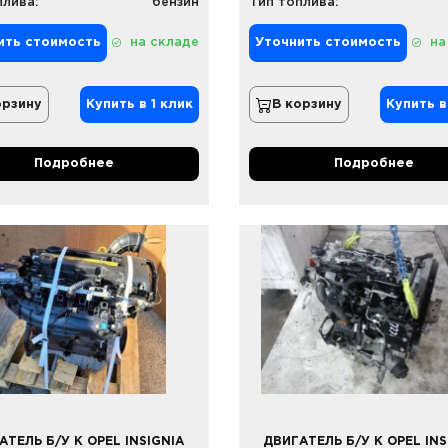
плива:
бензин
Тип топлива:
ить стоимость
на складе
Уточнить стоимость
на
орзину
Купить в 1 клик
В корзину
Купить в
Подробнее
Подробнее
АТЕЛЬ Б/У К OPEL INSIGNIA
ДВИГАТЕЛЬ Б/У К OPEL INS