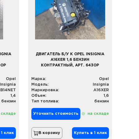
IGNIA
ДВИГАТЕЛЬ Б/У К OPEL INSIGNIA
A16XER 1,6 БЕНЗИН
2OP
КОНТРАКТНЫЙ, АРТ. 643OP
Opel
Марка:
Opel
Insignia
Модель:
Insignia
B14NET
Маркировка:
A16XER
1,4
Объем:
1,6
бензин
Тип топлива:
бензин
 складе
Уточнить стоимость
на складе
 1 клик
В корзину
Купить в 1 клик