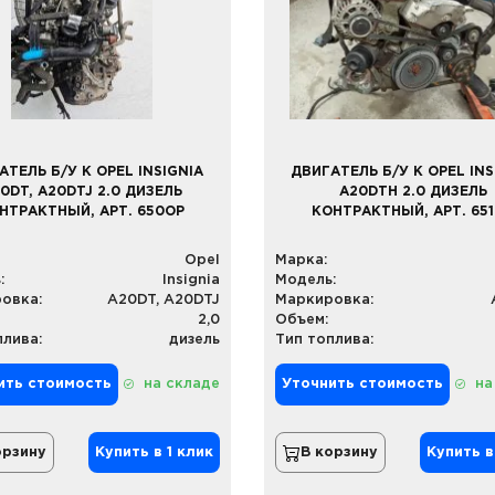
АТЕЛЬ Б/У К OPEL INSIGNIA
ДВИГАТЕЛЬ Б/У К OPEL INS
0DT, A20DTJ 2.0 ДИЗЕЛЬ
A20DTH 2.0 ДИЗЕЛЬ
НТРАКТНЫЙ, АРТ. 650OP
КОНТРАКТНЫЙ, АРТ. 65
Opel
Марка:
:
Insignia
Модель:
овка:
A20DT, A20DTJ
Маркировка:
2,0
Объем:
плива:
дизель
Тип топлива:
ить стоимость
на складе
Уточнить стоимость
на
орзину
Купить в 1 клик
В корзину
Купить в