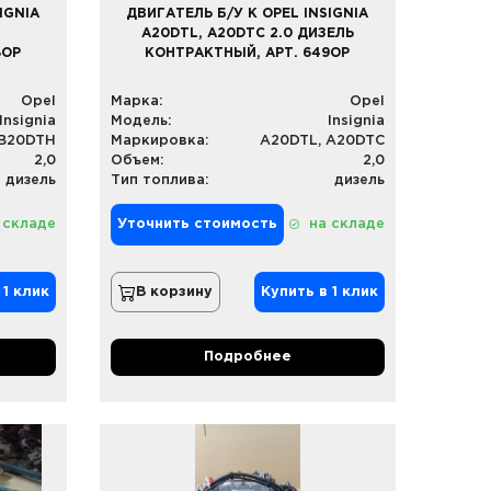
IGNIA
ДВИГАТЕЛЬ Б/У К OPEL INSIGNIA
A20DTL, A20DTC 2.0 ДИЗЕЛЬ
8OP
КОНТРАКТНЫЙ, АРТ. 649OP
Opel
Марка:
Opel
Insignia
Модель:
Insignia
B20DTH
Маркировка:
A20DTL, A20DTC
2,0
Объем:
2,0
дизель
Тип топлива:
дизель
 складе
Уточнить стоимость
на складе
 1 клик
В корзину
Купить в 1 клик
Подробнее