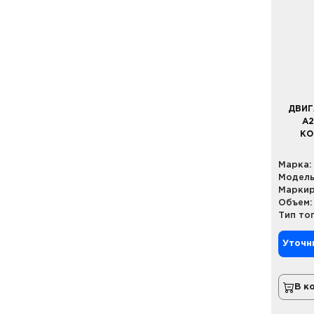
ДВИГ
A2
КО
Марка:
Модель
Маркир
Объем:
Тип то
Уточн
В к