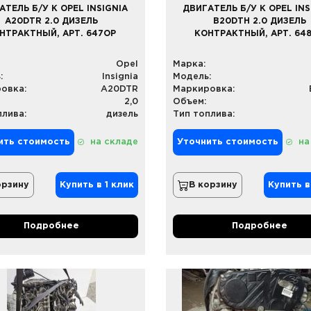
АТЕЛЬ Б/У К OPEL INSIGNIA
ДВИГАТЕЛЬ Б/У К OPEL INS
A20DTR 2.0 ДИЗЕЛЬ
B20DTH 2.0 ДИЗЕЛЬ
НТРАКТНЫЙ, АРТ. 647OP
КОНТРАКТНЫЙ, АРТ. 64
Opel
Марка:
:
Insignia
Модель:
овка:
A20DTR
Маркировка:
2,0
Объем:
плива:
дизель
Тип топлива:
ить стоимость
на складе
Уточнить стоимость
на
орзину
Купить в 1 клик
В корзину
Купить в
Подробнее
Подробнее