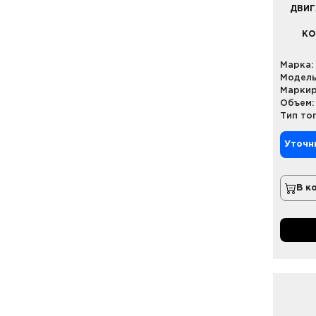
ДВИГ
КО
Марка:
Модель
Маркир
Объем:
Тип то
Уточн
В к