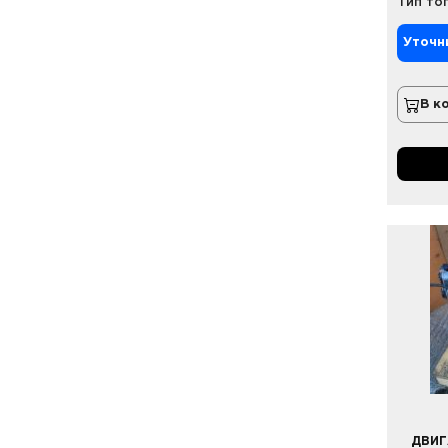
Тип то
Уточн
В к
ДВИГ