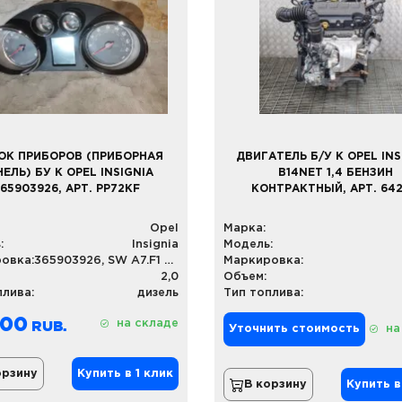
ОК ПРИБОРОВ (ПРИБОРНАЯ
ДВИГАТЕЛЬ Б/У К OPEL INS
ЕЛЬ) БУ К OPEL INSIGNIA
B14NET 1,4 БЕНЗИН
65903926, АРТ. PP72KF
КОНТРАКТНЫЙ, АРТ. 64
Opel
Марка:
:
Insignia
Модель:
овка:
365903926, SW A7.F1 GM
Маркировка:
2,0
Объем:
плива:
дизель
Тип топлива:
,00
на складе
Уточнить стоимость
на
орзину
Купить в 1 клик
В корзину
Купить в