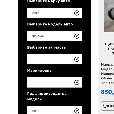
Выберите марку авто
Выберите модель авто
ЩИТ
Выберите запчасть
ПАН
3
Марка:
Модель
Маркировка
Маркир
Объем:
Тип то
850
Годы производства
модели
В к
ВСЕ