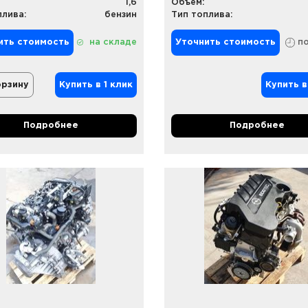
1,6
Объем:
плива:
бензин
Тип топлива:
ить стоимость
на складе
Уточнить стоимость
по
орзину
Купить в 1 клик
Купить в
Подробнее
Подробнее