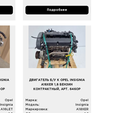
Подробнее
IGNIA
ДВИГАТЕЛЬ Б/У К OPEL INSIGNIA
A18XER 1,8 БЕНЗИН
5OP
КОНТРАКТНЫЙ, АРТ. 646OP
Opel
Марка:
Opel
Insignia
Модель:
Insignia
A16LET
Маркировка:
A18XER