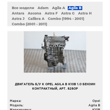
Все модели
Adam
Agila A
Agila B
Antara
Ascona
Astra F
Astra G
Astra H
Astra J
Calibra A
Combo (1994 - 2001)
Combo (2001 - 2011)
Combo (2011 - наст. Время)
Corsa B
Corsa C
Corsa D
Corsa E
Frontera A
Frontera B
GT
Golf 3
Insignia
Kadett
Meriva A
Meriva B
Mokka
Monterey A
Monterey B
Movano A (1998 - 2010)
Omega B
Rekord
Signum
Sintra
Speedster
Tigra A
Tigra B
Vectra A
Vectra B
Vectra C
Vivaro
Zafira A
Zafira B
Zafira C
ДВИГАТЕЛЬ Б/У К OPEL AGILA B K10B 1.0 БЕНЗИН
КОНТРАКТНЫЙ, АРТ. 828OP
Марка:
Opel
Модель:
Agila B
Маркировка:
K10B