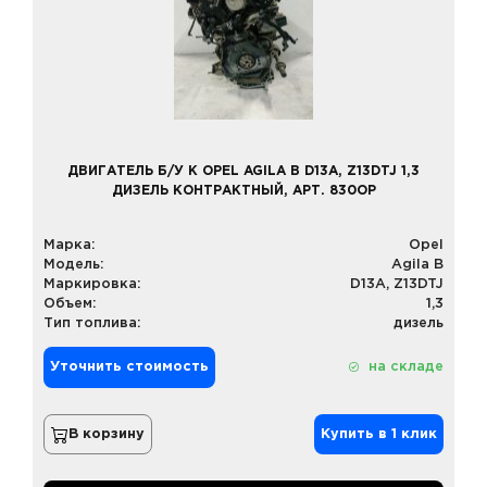
ДВИГАТЕЛЬ Б/У К OPEL AGILA B D13A, Z13DTJ 1,3
ДИЗЕЛЬ КОНТРАКТНЫЙ, АРТ. 830OP
Марка:
Opel
Модель:
Agila B
Маркировка:
D13A, Z13DTJ
Объем:
1,3
Тип топлива:
дизель
Уточнить стоимость
на складе
В корзину
Купить в 1 клик