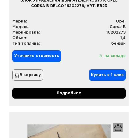
БЛОК УПРАВЛЕНИЯ ДВИГАТЕЛЕМ (ЭБУ) К OPEL
CORSA B DELCO 16202279, ART. EB23
Марка:
Opel
Модель:
Corsa B
Маркировка:
16202279
Объем:
1,4
Тип топлива:
бензин
Уточнить стоимость
на складе
В корзину
Купить в 1 клик
Подробнее