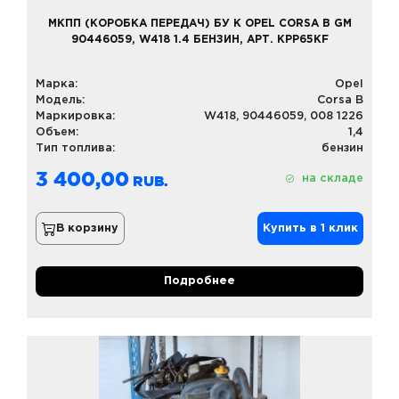
МКПП (КОРОБКА ПЕРЕДАЧ) БУ К OPEL CORSA B GM
90446059, W418 1.4 БЕНЗИН, АРТ. KPP65KF
Марка:
Opel
Модель:
Corsa B
Маркировка:
W418, 90446059, 008 1226
Объем:
1,4
Тип топлива:
бензин
3 400,00
на складе
В корзину
Купить в 1 клик
Подробнее