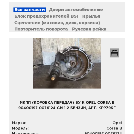
Все запчасти
Двери автомобильные
Блок предохранителей BSI
Крылья
Сцепление (маховик, диск, корзина)
Повторитель поворота
Рулевая рейка
Электронный блок управления (ЭБУ)
Двигатели
АКПП, МКПП (коробка переключения передач)
МКПП (КОРОБКА ПЕРЕДАЧ) БУ К OPEL CORSA B
90400197 0076124 GM 1.2 БЕНЗИН, АРТ. KPP79KF
Марка:
Opel
Модель:
Corsa B
Маркировка:
90400197 0076124