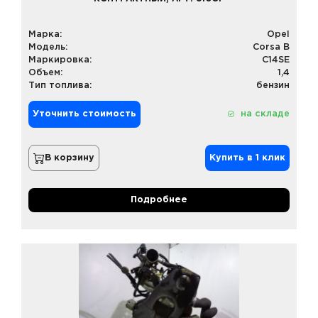
Марка:
Opel
Модель:
Corsa B
Маркировка:
C14SE
Объем:
1,4
Тип топлива:
бензин
Уточнить стоимость
на складе
В корзину
Купить в 1 клик
Подробнее