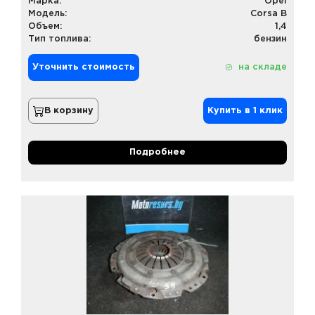
Марка:
Opel
Модель:
Corsa B
Объем:
1,4
Тип топлива:
бензин
Уточнить стоимость
на складе
В корзину
Купить в 1 клик
Подробнее