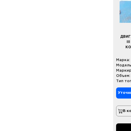
ДВИГ
II
КО
Марка:
Модель
Маркир
Объем:
Тип то
Уточн
В к