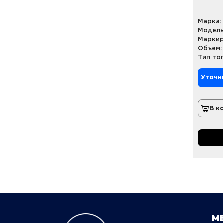
Марка:
Модель
Маркир
Объем:
Тип то
Уточн
В к
М