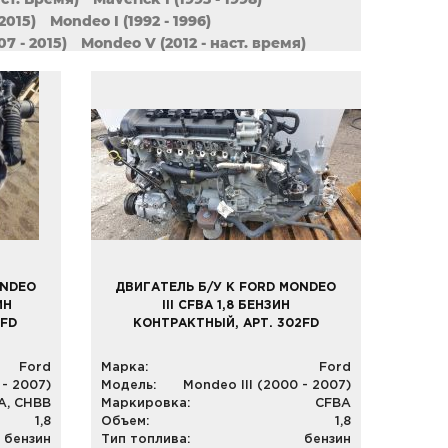
2015)
Mondeo I (1992 - 1996)
7 - 2015)
Mondeo V (2012 - наст. время)
2006 - 2011)
Ranger 3 (2011 - наст. Время)
t (2000 - 2006)
Transit (2006 - 2014)
ONDEO
ДВИГАТЕЛЬ Б/У К FORD MONDEO
ИН
III CFBA 1,8 БЕНЗИН
1FD
КОНТРАКТНЫЙ, АРТ. 302FD
Ford
Марка:
Ford
 - 2007)
Модель:
Mondeo III (2000 - 2007)
A, CHBB
Маркировка:
CFBA
1,8
Объем:
1,8
бензин
Тип топлива:
бензин