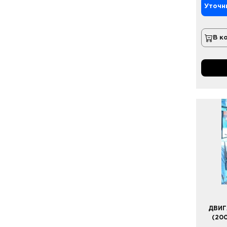
Уточн
В к
ДВИГ
(200