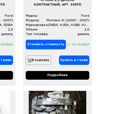
III HJBB 2,0 ДИЗЕЛЬ
4FD
КОНТРАКТНЫЙ, АРТ. 305FD
Ford
Марка:
Ford
 - 2007)
Модель:
Mondeo III (2000 - 2007)
A, SDBA
Маркировка:
D6BA, HJBA, HJBB, HJBC
2,0
Объем:
2,0
дизель
Тип топлива:
дизель
 складе
Уточнить стоимость
на складе
 1 клик
В корзину
Купить в 1 клик
Подробнее