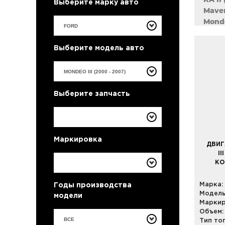
Выберите марку авто
Maver
Monde
Orion
S-Ma
Выберите модель авто
Trans
Выберите запчасть
Маркировка
ДВИГ
I
КО
Марка:
Годы производства
Модель
модели
Маркир
Объем:
ВСЕ
Тип то