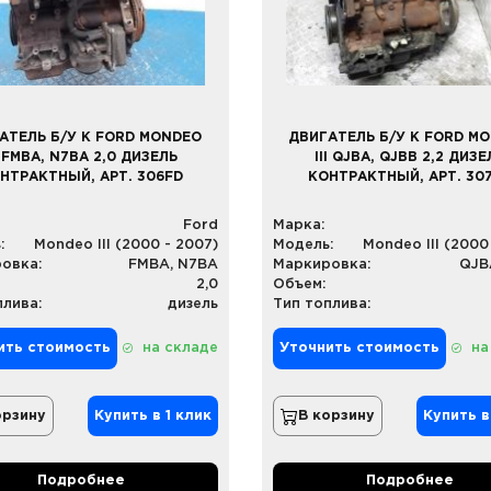
АТЕЛЬ Б/У К FORD MONDEO
ДВИГАТЕЛЬ Б/У К FORD M
I FMBA, N7BA 2,0 ДИЗЕЛЬ
III QJBA, QJBB 2,2 ДИЗЕ
НТРАКТНЫЙ, АРТ. 306FD
КОНТРАКТНЫЙ, АРТ. 30
Ford
Марка:
:
Mondeo III (2000 - 2007)
Модель:
Mondeo III (2000
овка:
FMBA, N7BA
Маркировка:
QJB
2,0
Объем:
плива:
дизель
Тип топлива:
ить стоимость
на складе
Уточнить стоимость
на
орзину
Купить в 1 клик
В корзину
Купить в
Подробнее
Подробнее