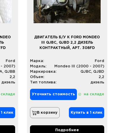
ONDEO
ДВИГАТЕЛЬ Б/У К FORD MONDEO
ЛЬ
III QJBC, QJBD 2,2 ДИЗЕЛЬ
7FD
КОНТРАКТНЫЙ, АРТ. 308FD
Ford
Марка:
Ford
 - 2007)
Модель:
Mondeo III (2000 - 2007)
A, QJBB
Маркировка:
QJBC, QJBD
2,2
Объем:
2,2
дизель
Тип топлива:
дизель
 складе
Уточнить стоимость
на складе
 1 клик
В корзину
Купить в 1 клик
Подробнее