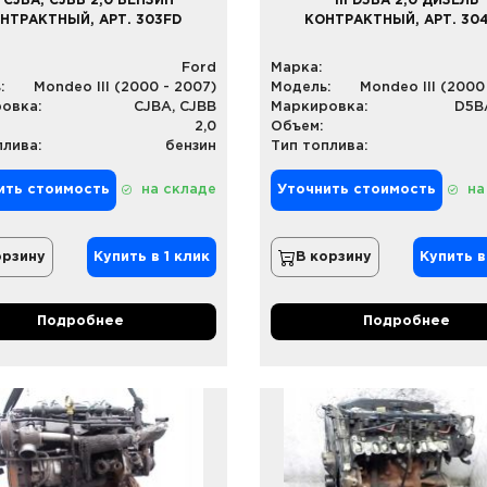
II CJBA, CJBB 2,0 БЕНЗИН
III D5BA 2,0 ДИЗЕЛЬ
НТРАКТНЫЙ, АРТ. 303FD
КОНТРАКТНЫЙ, АРТ. 30
Ford
Марка:
:
Mondeo III (2000 - 2007)
Модель:
Mondeo III (2000
овка:
CJBA, CJBB
Маркировка:
D5B
2,0
Объем:
плива:
бензин
Тип топлива:
ить стоимость
на складе
Уточнить стоимость
на
орзину
Купить в 1 клик
В корзину
Купить в
Подробнее
Подробнее