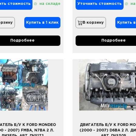
ить стоимость
на складе
Уточнить стоимость
на
орзину
Купить в 1 клик
В корзину
Купить в
Подробнее
Подробнее
АТЕЛЬ Б/У К FORD MONDEO
ДВИГАТЕЛЬ Б/У К FORD M
0 - 2007) FMBA, N7BA 2 Л.
(2000 - 2007) D6BA 2 Л. Д
ДИЗЕЛЬ, ART. DVS172
ART. DVS305