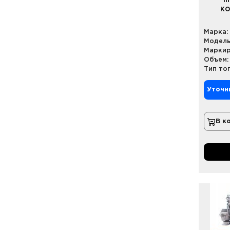
I
КО
Марка:
Модель
Маркир
Объем:
Тип то
Уточн
В к