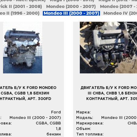
ick II (2001 - 2008)
Mondeo (2000 - 2007)
Mondeo (2007 - 
o II (1996 - 2000)
Mondeo III (2000 - 2007)
Mondeo IV (200
Probe
Probe II
Puma
Ranger 1 (1998 - 2006)
Ranger 2 (
x
Scorpio
Street Ka
Transit
Transit (1994 - 2000)
Transi
it Connect (2002 - 2013)
АТЕЛЬ Б/У К FORD MONDEO
ДВИГАТЕЛЬ Б/У К FORD M
II CGBA, CGBB 1,8 БЕНЗИН
III CHBA, CHBB 1,8 БЕНЗ
НТРАКТНЫЙ, АРТ. 300FD
КОНТРАКТНЫЙ, АРТ. 30
Ford
Марка:
:
Mondeo III (2000 - 2007)
Модель:
Mondeo III (2000
овка:
CGBA, CGBB
Маркировка:
CHB
1,8
Объем:
плива:
бензин
Тип топлива: