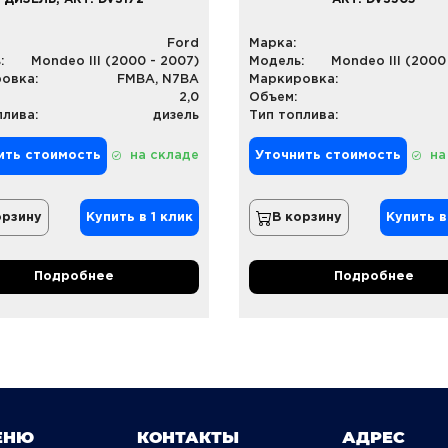
Ford
Марка:
:
Mondeo III (2000 - 2007)
Модель:
Mondeo III (2000
овка:
FMBA, N7BA
Маркировка:
2,0
Объем:
плива:
дизель
Тип топлива:
ить стоимость
на складе
Уточнить стоимость
на
орзину
Купить в 1 клик
В корзину
Купить в
Подробнее
Подробнее
ЕНЮ
КОНТАКТЫ
АДРЕС