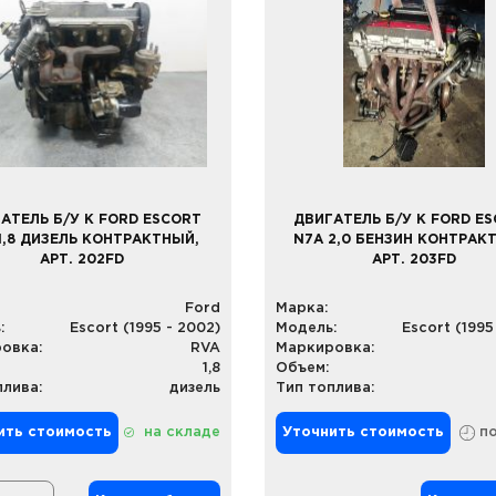
АТЕЛЬ Б/У К FORD ESCORT
ДВИГАТЕЛЬ Б/У К FORD E
1,8 ДИЗЕЛЬ КОНТРАКТНЫЙ,
N7A 2,0 БЕНЗИН КОНТРАК
АРТ. 202FD
АРТ. 203FD
Ford
Марка:
:
Escort (1995 - 2002)
Модель:
Escort (1995
овка:
RVA
Маркировка:
1,8
Объем:
плива:
дизель
Тип топлива:
ить стоимость
на складе
Уточнить стоимость
по