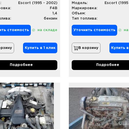
:
Escort (1995 - 2002)
Модель:
Escort (1995
овка:
F4B
Маркировка:
1,4
Объем:
плива:
бензин
Тип топлива:
ить стоимость
на складе
Уточнить стоимость
на
орзину
Купить в 1 клик
В корзину
Купить в
Подробнее
Подробнее