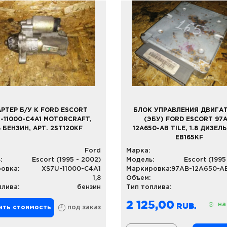
РТЕР Б/У К FORD ESCORT
БЛОК УПРАВЛЕНИЯ ДВИГА
-11000-C4A1 MOTORCRAFT,
(ЭБУ) FORD ESCORT 97
8 БЕНЗИН, АРТ. 2ST120KF
12A650-AB TILE, 1.8 ДИЗЕЛЬ
EB165KF
Ford
Марка:
:
Escort (1995 - 2002)
Модель:
Escort (1995
овка:
XS7U-11000-C4A1
Маркировка:
1,8
Объем:
плива:
бензин
Тип топлива:
2 125,00
на
ить стоимость
под заказ