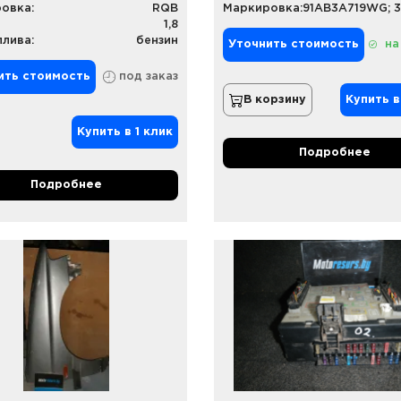
овка:
RQB
Маркировка:
1,8
плива:
бензин
Уточнить стоимость
на
ить стоимость
под заказ
В корзину
Купить в
Купить в 1 клик
Подробнее
Подробнее