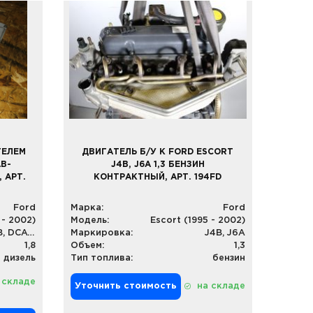
ТЕЛЕМ
ДВИГАТЕЛЬ Б/У К FORD ESCORT
AB-
J4B, J6A 1,3 БЕНЗИН
, АРТ.
КОНТРАКТНЫЙ, АРТ. 194FD
Ford
Марка:
Ford
 - 2002)
Модель:
Escort (1995 - 2002)
97AB-12A650-AB, DCAVA5CCG19S
Маркировка:
J4B, J6A
1,8
Объем:
1,3
дизель
Тип топлива:
бензин
 складе
Уточнить стоимость
на складе