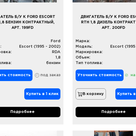
АТЕЛЬ Б/У К FORD ESCORT
ДВИГАТЕЛЬ Б/У К FORD E
1,8 БЕНЗИН КОНТРАКТНЫЙ,
RTH 1,8 ДИЗЕЛЬ КОНТРАК
АРТ. 199FD
АРТ. 200FD
Ford
Марка:
:
Escort (1995 - 2002)
Модель:
Escort (1995
овка:
RDA
Маркировка:
1,8
Объем:
плива:
бензин
Тип топлива:
ить стоимость
под заказ
Уточнить стоимость
на
Купить в 1 клик
В корзину
Купить в
Подробнее
Подробнее