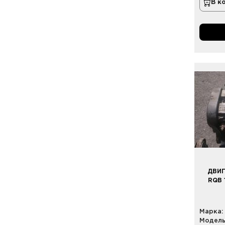
В к
ДВИГ
RQB 
Марка:
Модель