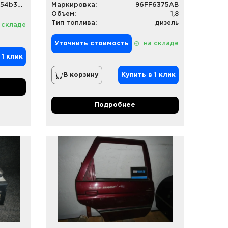
91AB3A719WG; 354b3a500ab
Маркировка:
96FF6375AB
Объем:
1,8
Тип топлива:
дизель
 складе
Уточнить стоимость
на складе
 1 клик
В корзину
Купить в 1 клик
Подробнее