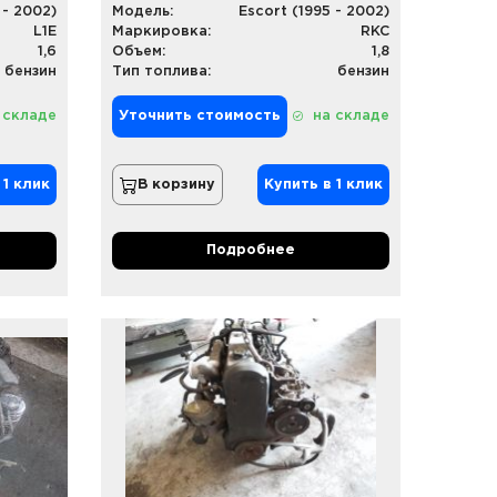
 - 2002)
Модель:
Escort (1995 - 2002)
L1E
Маркировка:
RKC
1,6
Объем:
1,8
бензин
Тип топлива:
бензин
 складе
Уточнить стоимость
на складе
 1 клик
В корзину
Купить в 1 клик
Подробнее