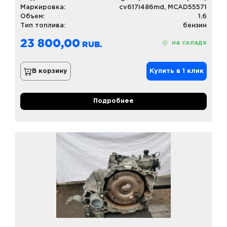
Маркировка:
cv617l486md, MCAD55571
Объем:
1.6
Тип топлива:
бензин
23 800,00
на складе
В корзину
Купить в 1 клик
Подробнее