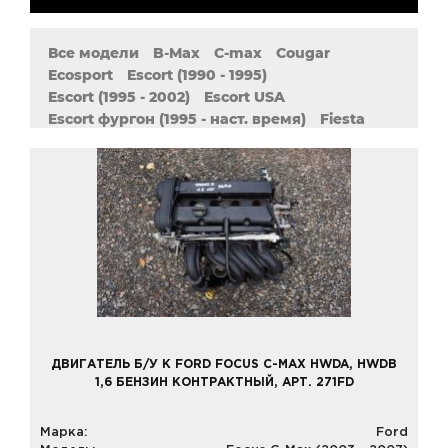
Все модели
B-Max
C-max
Cougar
Ecosport
Escort (1990 - 1995)
Escort (1995 - 2002)
Escort USA
Escort фургон (1995 - наст. время)
Fiesta
Focus 1 (1998 - 2007)
Focus 2 (2004 - 2011)
Focus 3 (2010 - наст. время)
Focus 4 (2018 - наст. время)
Focus 4 (2019 - 2025)
Focus C-Max (2003 - 2007)
Fusion
Galaxy I (1995 - 2006)
Galaxy II (2006 - 2015)
Grand C-Max
KA I (1996 - 2008)
KA II (2008 - наст. Время)
Kuga I (2008 - 2013)
Kuga II (2012 - наст. Время)
Maverick I (1993 - 1998)
ДВИГАТЕЛЬ Б/У К FORD FOCUS C-MAX HWDA, HWDB
Maverick II (2001 - 2008)
1,6 БЕНЗИН КОНТРАКТНЫЙ, АРТ. 271FD
Mondeo (2000 - 2007)
Mondeo (2007 - 2015)
Mondeo I (1992 - 1996)
Mondeo II (1996 - 2000)
Марка:
Ford
Mondeo III (2000 - 2007)