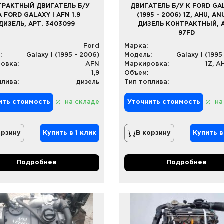
ТРАКТНЫЙ ДВИГАТЕЛЬ Б/У
ДВИГАТЕЛЬ Б/У К FORD GAL
А FORD GALAXY I AFN 1.9
(1995 - 2006) 1Z, AHU, ANU
ДИЗЕЛЬ, АРТ. 3403099
ДИЗЕЛЬ КОНТРАКТНЫЙ, А
97FD
Ford
Марка:
:
Galaxy I (1995 - 2006)
Модель:
Galaxy I (1995
овка:
AFN
Маркировка:
1Z, A
1,9
Объем:
плива:
дизель
Тип топлива:
ить стоимость
на складе
Уточнить стоимость
на
орзину
Купить в 1 клик
В корзину
Купить в
Подробнее
Подробнее