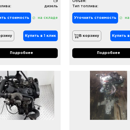
1,9
Объем:
плива:
дизель
Тип топлива:
ить стоимость
на складе
Уточнить стоимость
на
орзину
Купить в 1 клик
В корзину
Купить в
Подробнее
Подробнее