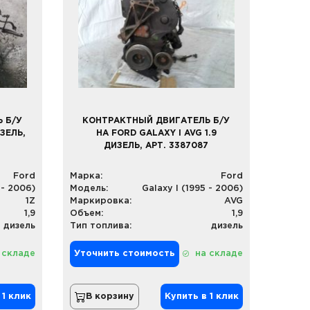
 Б/У
КОНТРАКТНЫЙ ДВИГАТЕЛЬ Б/У
ИЗЕЛЬ,
НА FORD GALAXY I AVG 1.9
ДИЗЕЛЬ, АРТ. 3387087
Ford
Марка:
Ford
 - 2006)
Модель:
Galaxy I (1995 - 2006)
1Z
Маркировка:
AVG
1,9
Объем:
1,9
дизель
Тип топлива:
дизель
 складе
Уточнить стоимость
на складе
 1 клик
В корзину
Купить в 1 клик