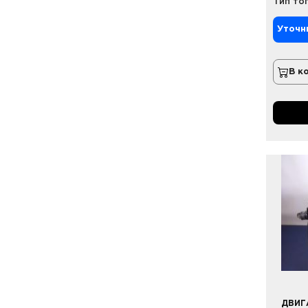
Тип то
Уточн
В к
ДВИГ