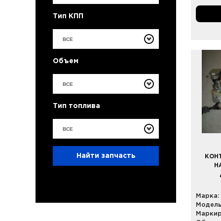
Тип КПП
ВСЕ
Объем
ВСЕ
Тип топлива
ВСЕ
Найти запчасть
КОН
Н
Марка:
Модель
Маркир