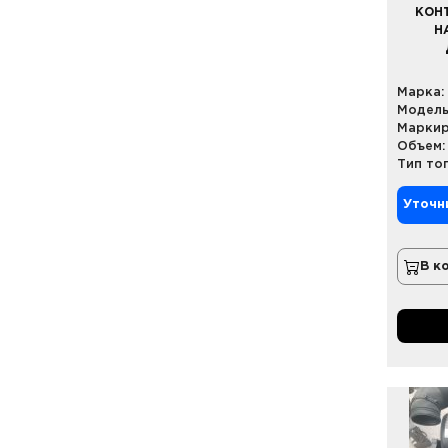
КОН
Н
Марка:
Модель
Маркир
Объем:
Тип то
Уточн
В к