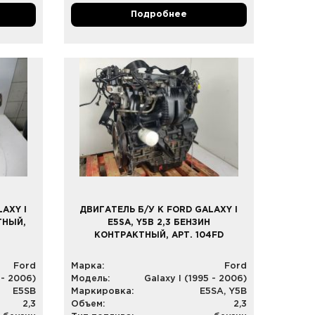
Подробнее
AXY I
ДВИГАТЕЛЬ Б/У К FORD GALAXY I
ТНЫЙ,
E5SA, Y5B 2,3 БЕНЗИН
КОНТРАКТНЫЙ, АРТ. 104FD
Ford
Марка:
Ford
 - 2006)
Модель:
Galaxy I (1995 - 2006)
E5SB
Маркировка:
E5SA, Y5B
2,3
Объем:
2,3