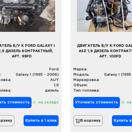
АТЕЛЬ Б/У К FORD GALAXY I
ДВИГАТЕЛЬ Б/У К FORD GAL
1,9 ДИЗЕЛЬ КОНТРАКТНЫЙ,
ASZ 1,9 ДИЗЕЛЬ КОНТРАК
АРТ. 99FD
АРТ. 100FD
Ford
Марка:
:
Galaxy I (1995 - 2006)
Модель:
Galaxy I (1995
овка:
AUY
Маркировка:
1,9
Объем:
плива:
дизель
Тип топлива:
ить стоимость
на складе
Уточнить стоимость
на
орзину
Купить в 1 клик
В корзину
Купить в