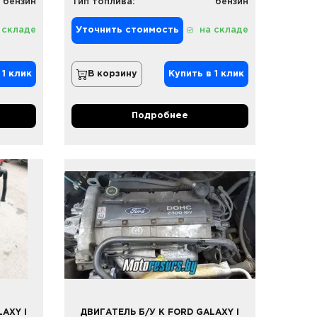
бензин
Тип топлива:
бензин
 складе
Уточнить стоимость
на складе
 1 клик
В корзину
Купить в 1 клик
Подробнее
AXY I
ДВИГАТЕЛЬ Б/У К FORD GALAXY I