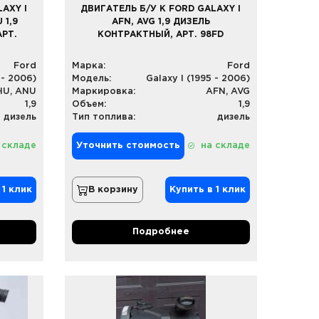
AXY I
ДВИГАТЕЛЬ Б/У К FORD GALAXY I
 1,9
AFN, AVG 1,9 ДИЗЕЛЬ
РТ.
КОНТРАКТНЫЙ, АРТ. 98FD
Ford
Марка:
Ford
 - 2006)
Модель:
Galaxy I (1995 - 2006)
HU, ANU
Маркировка:
AFN, AVG
1,9
Объем:
1,9
дизель
Тип топлива:
дизель
 складе
Уточнить стоимость
на складе
 1 клик
В корзину
Купить в 1 клик
Подробнее