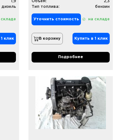
1,9
Объем:
2,3
дизель
Тип топлива:
бензин
 складе
Уточнить стоимость
на складе
 1 клик
В корзину
Купить в 1 клик
Подробнее