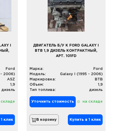
AXY I
ДВИГАТЕЛЬ Б/У К FORD GALAXY I
ТНЫЙ,
BTB 1,9 ДИЗЕЛЬ КОНТРАКТНЫЙ,
АРТ. 101FD
Ford
Марка:
Ford
 - 2006)
Модель:
Galaxy I (1995 - 2006)
ASZ
Маркировка:
BTB
1,9
Объем:
1,9
дизель
Тип топлива:
дизель
 складе
Уточнить стоимость
на складе
 1 клик
В корзину
Купить в 1 клик