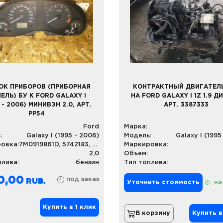
ОК ПРИБОРОВ (ПРИБОРНАЯ
КОНТРАКТНЫЙ ДВИГАТЕЛЬ
ЕЛЬ) БУ К FORD GALAXY I
НА FORD GALAXY I 1Z 1.9 Д
 - 2006) МИНИВЭН 2.0, АРТ.
АРТ. 3387333
PP54
Ford
Марка:
:
Galaxy I (1995 - 2006)
Модель:
Galaxy I (1995
овка:
7M0919861D, 5742183, VBBF1104544
Маркировка:
2,0
Объем:
плива:
бензин
Тип топлива:
0,00
под заказ
Уточнить стоимость
на
Купить в 1 клик
В корзину
Купить в