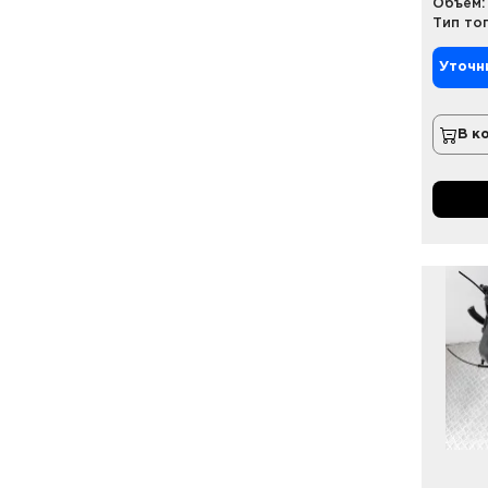
Объем:
Тип то
Уточн
В к