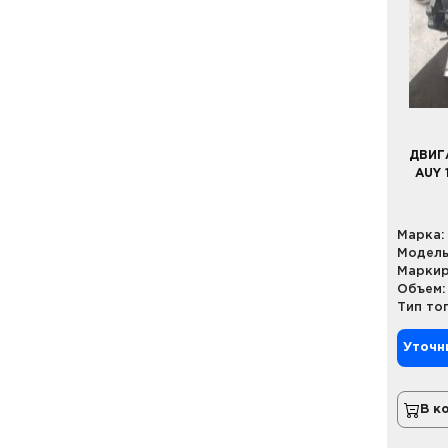
ДВИГ
AUY 
Марка:
Модель
Маркир
Объем:
Тип то
Уточн
В к