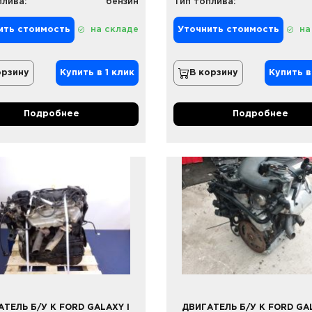
плива:
бензин
Тип топлива:
ить стоимость
на складе
Уточнить стоимость
на
орзину
Купить в 1 клик
В корзину
Купить в
Подробнее
Подробнее
АТЕЛЬ Б/У К FORD GALAXY I
ДВИГАТЕЛЬ Б/У К FORD GAL