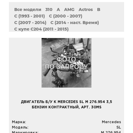
Все модели
310
A
AMG
Actros
B
C (1993 - 2001)
C (2000 - 2007)
C (2007 - 2014)
C (2014 - наст. Время)
C купе C204 (2011 - 2015)
C купе CL203 (2001 - 2011)
CL
CLA
CLC
CLK
CLS (2004 - 2011)
CLS (2011 - 2017)
Cabriolet
E (1993 - 1996)
E (1995 - 2003)
E (2002 - 2009)
E (2009 - 2016)
E (2016 - наст. время)
GL
GLA
GLE
GLK
MB 208-210 (308 - 310)
MB 709
ML
R
S
S (1998 - 2005)
SL
SLK
SLR
SLS AMG
Sprinter
Sprinter (2006 - 2018)
Sprinter (2018 - наст. время)
Vaneo
Vario
Vito
Vito (2003 - наст. время)
Vito (2014 - наст. время)
ДВИГАТЕЛЬ Б/У К MERCEDES SL M 276.954 3,5
Vito W638 (1996 - 2003)
БЕНЗИН КОНТРАКТНЫЙ, АРТ. 30MS
Vito W639 (2004 - 2015)
Марка:
Mercedes
Модель:
SL
Маркировка:
M 276.954