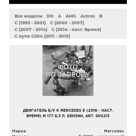
Все модели
310
A
AMG
Actros
B
C (1993 - 2001)
C (2000 - 2007)
C (2007 - 2014)
C (2014 - наст. Время)
C купе C204 (2011 - 2015)
C купе CL203 (2001 - 2011)
CL
CLA
CLC
CLK
CLS (2004 - 2011)
CLS (2011 - 2017)
Cabriolet
E (1993 - 1996)
E (1995 - 2003)
E (2002 - 2009)
E (2009 - 2016)
E (2016 - наст. время)
GL
GLA
GLE
GLK
MB 208-210 (308 - 310)
MB 709
ML
R
S
S (1998 - 2005)
SL
SLK
SLR
SLS AMG
Sprinter
Sprinter (2006 - 2018)
Sprinter (2018 - наст. время)
Vaneo
Vario
Vito
Vito (2003 - наст. время)
Vito (2014 - наст. время)
ДВИГАТЕЛЬ Б/У К MERCEDES E (2016 - НАСТ.
Vito W638 (1996 - 2003)
ВРЕМЯ) M 177 6,3 Л. БЕНЗИН, ART. DVS213
Vito W639 (2004 - 2015)
Марка:
Mercedes