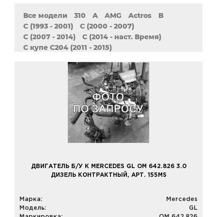
Все модели
310
A
AMG
Actros
B
C (1993 - 2001)
C (2000 - 2007)
C (2007 - 2014)
C (2014 - наст. Время)
C купе C204 (2011 - 2015)
C купе CL203 (2001 - 2011)
CL
CLA
CLC
CLK
CLS (2004 - 2011)
CLS (2011 - 2017)
Cabriolet
E (1993 - 1996)
E (1995 - 2003)
E (2002 - 2009)
E (2009 - 2016)
E (2016 - наст. время)
GL
GLA
GLE
GLK
MB 208-210 (308 - 310)
MB 709
ML
R
S
S (1998 - 2005)
SL
SLK
SLR
SLS AMG
Sprinter
Sprinter (2006 - 2018)
Sprinter (2018 - наст. время)
Vaneo
Vario
Vito
Vito (2003 - наст. время)
Vito (2014 - наст. время)
ДВИГАТЕЛЬ Б/У К MERCEDES GL OM 642.826 3.0
Vito W638 (1996 - 2003)
ДИЗЕЛЬ КОНТРАКТНЫЙ, АРТ. 155MS
Vito W639 (2004 - 2015)
Марка:
Mercedes
Модель:
GL
Маркировка:
OM 642.826