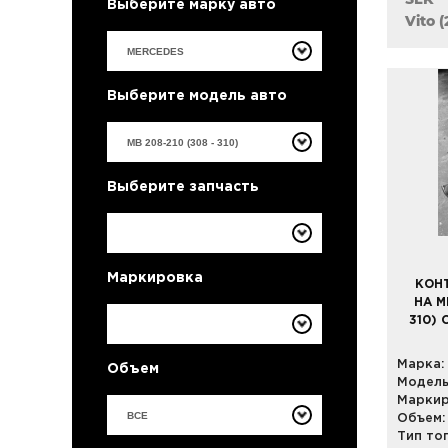
Выберите марку авто
Vito 
Выберите модель авто
Выберите запчасть
Маркировка
КОН
НА M
310) 
Марка:
Объем
Модель
Маркир
ВСЕ
Объем:
Тип то