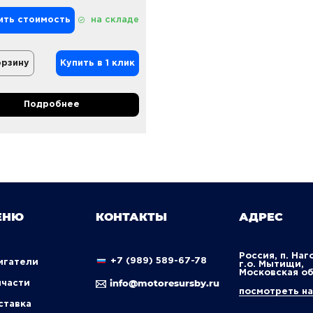
ить стоимость
на складе
орзину
Купить в 1 клик
Подробнее
ЕНЮ
КОНТАКТЫ
АДРЕС
Россия, п. Наг
+7 (989) 589-67-78
вигатели
г.о. Мытищи,
Московская о
info@motoresursby.ru
пчасти
посмотреть на
оставка