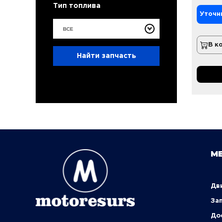
Тип топлива
Уточн
ВСЕ
В к
Найти запчасть
М
Д
За
Д