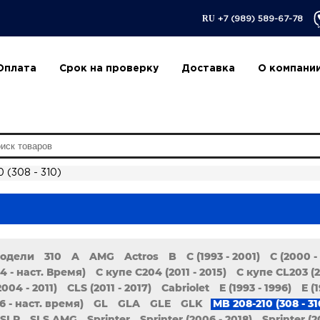
RU
+7 (989) 589-67-78
Оплата
Срок на проверку
Доставка
О компани
 (308 - 310)
модели
310
A
AMG
Actros
B
C (1993 - 2001)
C (2000 -
14 - наст. Время)
C купе C204 (2011 - 2015)
C купе CL203 (2
2004 - 2011)
CLS (2011 - 2017)
Cabriolet
E (1993 - 1996)
E (
16 - наст. время)
GL
GLA
GLE
GLK
MB 208-210 (308 - 31
SLR
SLS AMG
Sprinter
Sprinter (2006 - 2018)
Sprinter (2