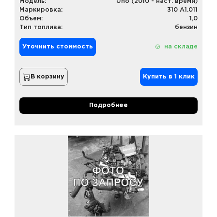
Модель:
Uno (2010 - наст. время)
Маркировка:
310 A1.011
Объем:
1,0
Тип топлива:
бензин
Уточнить стоимость
на складе
В корзину
Купить в 1 клик
Подробнее