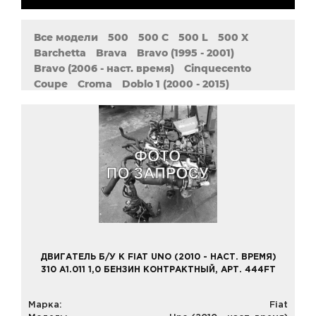
Все модели
500
500 C
500 L
500 X
Barchetta
Brava
Bravo (1995 - 2001)
Bravo (2006 - наст. время)
Cinquecento
Coupe
Croma
Doblo 1 (2000 - 2015)
Doblo 2 (2009 - наст. Время)
Ducato (1981 - 1993)
Ducato (1994 - 2006)
Duna
Fiorino
Freemont
Grande
MAREA
Multipla
Palio
Panda
Punto (1993 - 2000)
Punto (1999 - 2009)
Punto (2005 - наст. время)
Punto I
Sedici
Seicento
Siena
Stilo
Strada
Tempra
Tipo
Ulysse
Uno (1989 - 2002)
Uno (2000 - 2010)
Uno (2010 - наст. время)
ДВИГАТЕЛЬ Б/У К FIAT UNO (2010 - НАСТ. ВРЕМЯ)
310 A1.011 1,0 БЕНЗИН КОНТРАКТНЫЙ, АРТ. 444FT
Марка:
Fiat