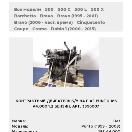
Все модели
500
500 C
500 L
500 X
Barchetta
Brava
Bravo (1995 - 2001)
Bravo (2006 - наст. время)
Cinquecento
Coupe
Croma
Doblo 1 (2000 - 2015)
Doblo 2 (2009 - наст. Время)
Ducato (1981 - 1993)
Ducato (1994 - 2006)
Duna
Fiorino
Freemont
Grande
MAREA
Multipla
Palio
Panda
Punto (1993 - 2000)
Punto (1999 - 2009)
Punto (2005 - наст. время)
Punto I
Sedici
Seicento
Siena
Stilo
Strada
Tempra
Tipo
Ulysse
Uno (1989 - 2002)
Uno (2000 - 2010)
Uno (2010 - наст. время)
КОНТРАКТНЫЙ ДВИГАТЕЛЬ Б/У НА FIAT PUNTO 188
A4.000 1.2 БЕНЗИН, АРТ. 3396007
Марка:
Fiat
Модель:
Punto (1999 - 2009)
Маркировка:
188 A4.000