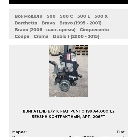
Все модели
500
500 C
500 L
500 X
Barchetta
Brava
Bravo (1995 - 2001)
Bravo (2006 - наст. время)
Cinquecento
Coupe
Croma
Doblo 1 (2000 - 2015)
Doblo 2 (2009 - наст. Время)
Ducato (1981 - 1993)
Ducato (1994 - 2006)
Duna
Fiorino
Freemont
Grande
MAREA
Multipla
Palio
Panda
Punto (1993 - 2000)
Punto (1999 - 2009)
Punto (2005 - наст. время)
Punto I
Sedici
Seicento
Siena
Stilo
Strada
Tempra
Tipo
Ulysse
Uno (1989 - 2002)
Uno (2000 - 2010)
Uno (2010 - наст. время)
ДВИГАТЕЛЬ Б/У К FIAT PUNTO 199 A4.000 1,2
БЕНЗИН КОНТРАКТНЫЙ, АРТ. 206FT
Марка:
Fiat