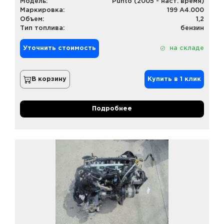
Модель:
Punto (2005 - наст. время)
Маркировка:
199 A4.000
Объем:
1,2
Тип топлива:
бензин
Уточнить стоимость
на складе
В корзину
Купить в 1 клик
Подробнее