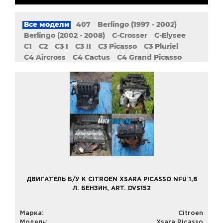
Все модели
407
Berlingo (1997 - 2002)
Berlingo (2002 - 2008)
C-Crosser
C-Elysee
C1
C2
C3 I
C3 II
C3 Picasso
C3 Pluriel
C4 Aircross
C4 Cactus
C4 Grand Picasso
C4 Grand Picasso II
C4 I
C4 II
C4 Picasso
C4 Picasso II
C5 Aircross
C5 I
C5 II
C6
C8
DS3
DS4
DS5
Evasion
Jumper (1994 - 2002)
Jumper (2002 - 2006)
Jumper (2006 - 2014)
Jumper (Relay)
Jumpy
Nemo
Saxo
XM
Xantia (1993 - 1998)
Xantia (1998 - 2003)
Xsara (1997 - 2010)
Xsara Picasso
ZX
ДВИГАТЕЛЬ Б/У К CITROEN XSARA PICASSO NFU 1,6
Л. БЕНЗИН, ART. DVS152
Марка:
Citroen
Модель:
Xsara Picasso