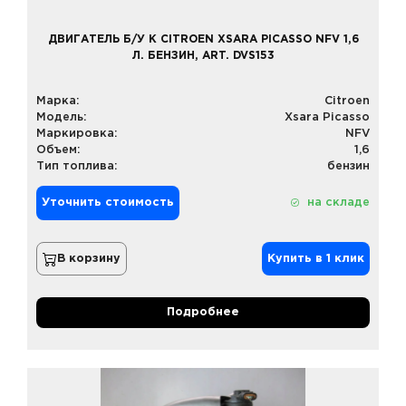
ДВИГАТЕЛЬ Б/У К CITROEN XSARA PICASSO NFV 1,6
Л. БЕНЗИН, ART. DVS153
Марка:
Citroen
Модель:
Xsara Picasso
Маркировка:
NFV
Объем:
1,6
Тип топлива:
бензин
Уточнить стоимость
на складе
В корзину
Купить в 1 клик
Подробнее