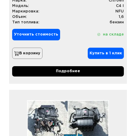
Марка:
Citroen
Модель:
C4 I
Маркировка:
NFU
Объем:
1,6
Тип топлива:
бензин
Уточнить стоимость
на складе
В корзину
Купить в 1 клик
Подробнее