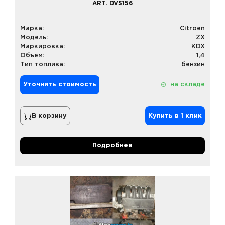
ART. DVS156
Марка:
Citroen
Модель:
ZX
Маркировка:
KDX
Объем:
1,4
Тип топлива:
бензин
Уточнить стоимость
на складе
В корзину
Купить в 1 клик
Подробнее