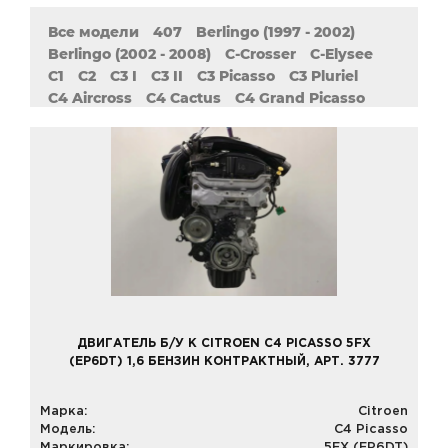
Все модели
407
Berlingo (1997 - 2002)
Berlingo (2002 - 2008)
C-Crosser
C-Elysee
C1
C2
C3 I
C3 II
C3 Picasso
C3 Pluriel
C4 Aircross
C4 Cactus
C4 Grand Picasso
C4 Grand Picasso II
C4 I
C4 II
C4 Picasso
C4 Picasso II
C5 Aircross
C5 I
C5 II
C6
C8
DS3
DS4
DS5
Evasion
Jumper (1994 - 2002)
Jumper (2002 - 2006)
Jumper (2006 - 2014)
Jumper (Relay)
Jumpy
Nemo
Saxo
XM
Xantia (1993 - 1998)
Xantia (1998 - 2003)
Xsara (1997 - 2010)
Xsara Picasso
ZX
ДВИГАТЕЛЬ Б/У К CITROEN C4 PICASSO 5FX
(EP6DT) 1,6 БЕНЗИН КОНТРАКТНЫЙ, АРТ. 3777
Марка:
Citroen
Модель:
C4 Picasso
Маркировка:
5FX (EP6DT)