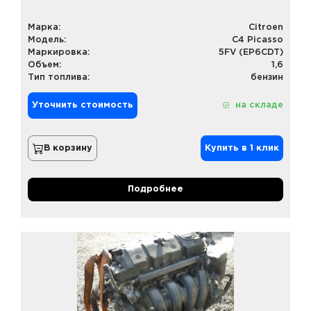
Марка:
Citroen
Модель:
C4 Picasso
Маркировка:
5FV (EP6CDT)
Объем:
1,6
Тип топлива:
бензин
Уточнить стоимость
на складе
В корзину
Купить в 1 клик
Подробнее