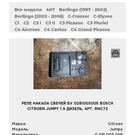
Все модели
407
Berlingo (1997 - 2002)
Berlingo (2002 - 2008)
C-Crosser
C-Elysee
C1
C2
C3 I
C3 II
C3 Picasso
C3 Pluriel
C4 Aircross
C4 Cactus
C4 Grand Picasso
C4 Grand Picasso II
C4 I
C4 II
C4 Picasso
C4 Picasso II
C5 Aircross
C5 I
C5 II
C6
C8
DS3
DS4
DS5
Evasion
Jumper (1994 - 2002)
Jumper (2002 - 2006)
Jumper (2006 - 2014)
Jumper (Relay)
Jumpy
Nemo
Saxo
XM
Xantia (1993 - 1998)
Xantia (1998 - 2003)
Xsara (1997 - 2010)
Xsara Picasso
ZX
РЕЛЕ НАКАЛА СВЕЧЕЙ БУ 0281003005 BOSCH
CITROEN JUMPY 1.9 ДИЗЕЛЬ, АРТ. RNC72
Марка:
Citroen
Модель:
Jumpy
Маркировка:
0 281 003 005