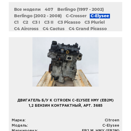
Все модели
407
Berlingo (1997 - 2002)
Berlingo (2002 - 2008)
C-Crosser
C-Elysee
C1
C2
C3 I
C3 II
C3 Picasso
C3 Pluriel
C4 Aircross
C4 Cactus
C4 Grand Picasso
C4 Grand Picasso II
C4 I
C4 II
C4 Picasso
C4 Picasso II
C5 Aircross
C5 I
C5 II
C6
C8
DS3
DS4
DS5
Evasion
Jumper (1994 - 2002)
Jumper (2002 - 2006)
Jumper (2006 - 2014)
Jumper (Relay)
Jumpy
Nemo
Saxo
XM
Xantia (1993 - 1998)
Xantia (1998 - 2003)
Xsara (1997 - 2010)
Xsara Picasso
ZX
ДВИГАТЕЛЬ Б/У К CITROEN C-ELYSEE HMY (EB2M)
1,2 БЕНЗИН КОНТРАКТНЫЙ, АРТ. 3685
Марка:
Citroen
Модель:
C-Elysee
Маркировка:
EB2 M, HMY (EB2M)