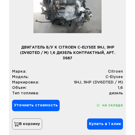
ДВИГАТЕЛЬ Б/У К CITROEN C-ELYSEE 9HJ, 9HP
(DV6DTED / M) 1,6 ДИЗЕЛЬ КОНТРАКТНЫЙ, АРТ.
3687
Марка:
Citroen
Модель:
C-Elysee
Маркировка:
9HJ, 9HP (DV6DTED / M)
Объем:
1,6
Тип топлива:
дизель
Уточнить стоимость
на складе
В корзину
Купить в 1 клик