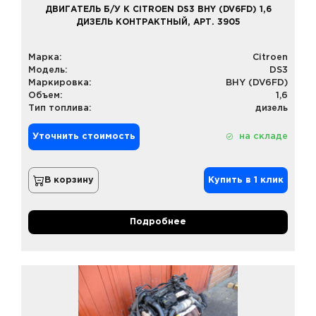
ДВИГАТЕЛЬ Б/У К CITROEN DS3 BHY (DV6FD) 1,6
ДИЗЕЛЬ КОНТРАКТНЫЙ, АРТ. 3905
Марка:
Citroen
Модель:
DS3
Маркировка:
BHY (DV6FD)
Объем:
1,6
Тип топлива:
дизель
Уточнить стоимость
на складе
В корзину
Купить в 1 клик
Подробнее