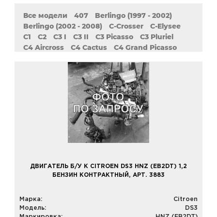
Все модели
407
Berlingo (1997 - 2002)
Berlingo (2002 - 2008)
C-Crosser
C-Elysee
C1
C2
C3 I
C3 II
C3 Picasso
C3 Pluriel
C4 Aircross
C4 Cactus
C4 Grand Picasso
C4 Grand Picasso II
C4 I
C4 II
C4 Picasso
C4 Picasso II
C5 Aircross
C5 I
C5 II
C6
C8
DS3
DS4
DS5
Evasion
Jumper (1994 - 2002)
Jumper (2002 - 2006)
Jumper (2006 - 2014)
Jumper (Relay)
Jumpy
Nemo
Saxo
XM
Xantia (1993 - 1998)
Xantia (1998 - 2003)
Xsara (1997 - 2010)
Xsara Picasso
ZX
ДВИГАТЕЛЬ Б/У К CITROEN DS3 HNZ (EB2DT) 1,2
БЕНЗИН КОНТРАКТНЫЙ, АРТ. 3883
Марка:
Citroen
Модель:
DS3
Маркировка:
HNZ (EB2DT)