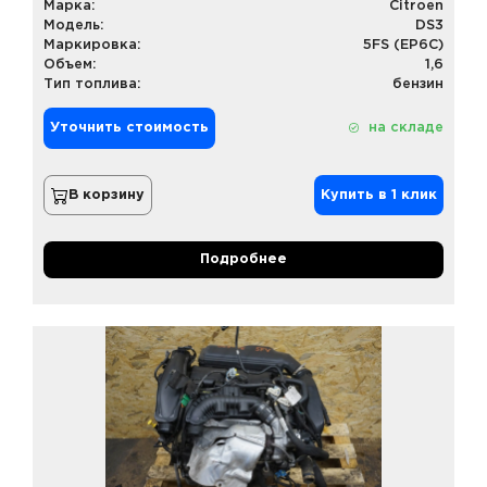
Марка:
Citroen
Модель:
DS3
Маркировка:
5FS (EP6C)
Объем:
1,6
Тип топлива:
бензин
Уточнить стоимость
на складе
В корзину
Купить в 1 клик
Подробнее