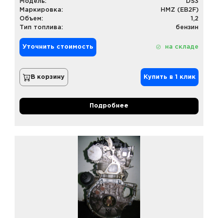
Модель:
DS3
Маркировка:
HMZ (EB2F)
Объем:
1,2
Тип топлива:
бензин
Уточнить стоимость
на складе
В корзину
Купить в 1 клик
Подробнее