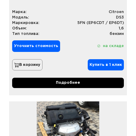
Марка:
Citroen
Модель:
DS3
Маркировка:
5FN (EP6CDT / EP6DT)
Объем:
1,6
Тип топлива:
бензин
Уточнить стоимость
на складе
В корзину
Купить в 1 клик
Подробнее