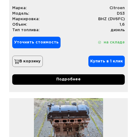
Марка:
Citroen
Модель:
DS3
Маркировка:
BHZ (DV6FC)
Объем:
1,6
Тип топлива:
дизель
Уточнить стоимость
на складе
В корзину
Купить в 1 клик
Подробнее