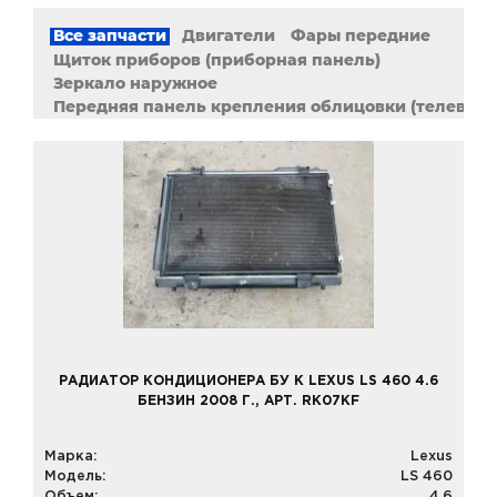
Все запчасти
Двигатели
Фары передние
Щиток приборов (приборная панель)
Зеркало наружное
Передняя панель крепления облицовки (телевизо
Вентилятор радиатора
Радиатор (основной)
Блок управления вентилятором радиатора
Усилитель бампера
Сигнал (клаксон)
Радиатор кондиционера
РАДИАТОР КОНДИЦИОНЕРА БУ К LEXUS LS 460 4.6
БЕНЗИН 2008 Г., АРТ. RK07KF
Марка:
Lexus
Модель:
LS 460
Объем:
4,6