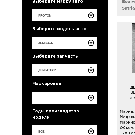
Все 
Выберите марку авто
Satri
Выберите модель авто
Выберите запчасть
Маркировка
Д
J
КО
Годы производства
Марка:
Модель
модели
Маркир
Объем:
ВСЕ
Тип то