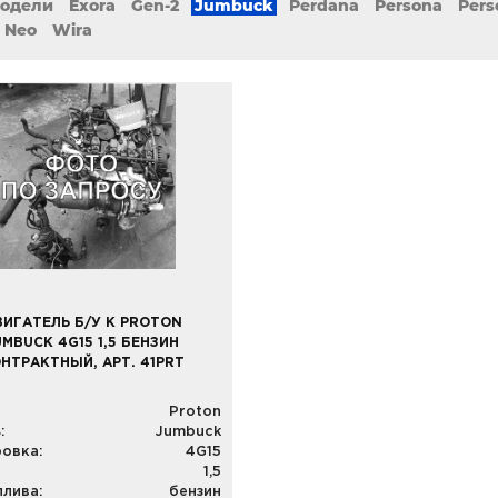
модели
Exora
Gen-2
Jumbuck
Perdana
Persona
Pers
a Neo
Wira
ВИГАТЕЛЬ Б/У К PROTON
UMBUCK 4G15 1,5 БЕНЗИН
НТРАКТНЫЙ, АРТ. 41PRT
Proton
:
Jumbuck
овка:
4G15
1,5
плива:
бензин