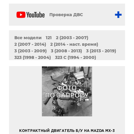
Проверка ДВС
Все модели
121
2 (2003 - 2007)
2 (2007 - 2014)
2 (2014 - наст. время)
3 (2003 - 2009)
3 (2008 - 2013)
3 (2013 - 2019)
323 (1998 - 2004)
323 C (1994 - 2000)
323 F (1994 - 1998)
323 P (1996 - 1998)
323 S (1992 - 2003)
5 (2005 - 2010)
5 (2010 - наст. Время)
6 (2002 - 2008)
6 (2007 - 2012)
6 (2012 - наст. время)
626
929
CX-5
CX-7
CX-9
Demio
MPV
MX-3
MX-5
MX-6
Millenia (1994-2002) USA
Premacy
RX-7
RX-8
Tribute
Verisa
Xedos 6
Xedos 9
КОНТРАКТНЫЙ ДВИГАТЕЛЬ Б/У НА MAZDA MX-3