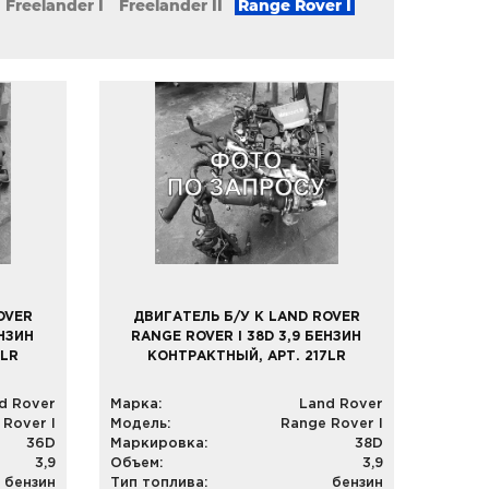
Freelander I
Freelander II
Range Rover I
OVER
ДВИГАТЕЛЬ Б/У К LAND ROVER
ЕНЗИН
RANGE ROVER I 38D 3,9 БЕНЗИН
6LR
КОНТРАКТНЫЙ, АРТ. 217LR
d Rover
Марка:
Land Rover
 Rover I
Модель:
Range Rover I
36D
Маркировка:
38D
3,9
Объем:
3,9
бензин
Тип топлива:
бензин