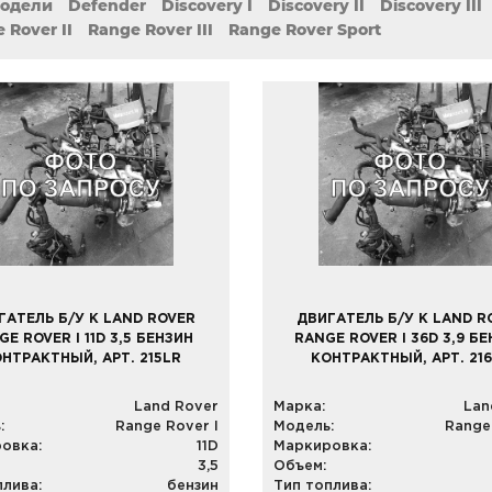
модели
Defender
Discovery I
Discovery II
Discovery III
 Rover II
Range Rover III
Range Rover Sport
ГАТЕЛЬ Б/У К LAND ROVER
ДВИГАТЕЛЬ Б/У К LAND R
GE ROVER I 11D 3,5 БЕНЗИН
RANGE ROVER I 36D 3,9 Б
НТРАКТНЫЙ, АРТ. 215LR
КОНТРАКТНЫЙ, АРТ. 21
Land Rover
Марка:
Lan
:
Range Rover I
Модель:
Range
овка:
11D
Маркировка:
3,5
Объем:
плива:
бензин
Тип топлива: