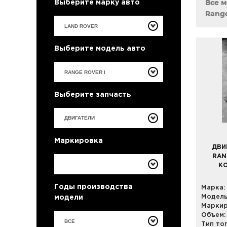
Все 
Выберите марку авто
Range
Выберите модель авто
Выберите запчасть
Маркировка
ДВИ
RAN
КО
Годы производства
Марка:
Модель
модели
Маркир
Объем:
ВСЕ
Тип то