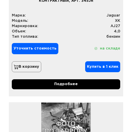
КОНТРАКТНЫЙ, АРТ. 345JR
Марка:
Jaguar
Модель:
XK
Маркировка:
AJ27
Объем:
4,0
Тип топлива:
бензин
Уточнить стоимость
на складе
В корзину
Купить в 1 клик
Подробнее