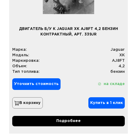
ДВИГАТЕЛЬ Б/У К JAGUAR XK AJ8FT 4,2 БЕНЗИН
КОНТРАКТНЫЙ, АРТ. 339JR
Марка:
Jaguar
Модель:
XK
Маркировка:
AJ8FT
Объем:
4,2
Тип топлива:
бензин
Уточнить стоимость
на складе
В корзину
Купить в 1 клик
Подробнее