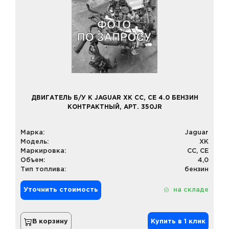
ДВИГАТЕЛЬ Б/У К JAGUAR XK CC, CE 4.0 БЕНЗИН
КОНТРАКТНЫЙ, АРТ. 350JR
Марка:
Jaguar
Модель:
XK
Маркировка:
CC, CE
Объем:
4,0
Тип топлива:
бензин
Уточнить стоимость
на складе
В корзину
Купить в 1 клик