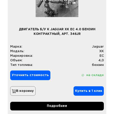
ДВИГАТЕЛЬ Б/У К JAGUAR XK EC 4.0 БЕНЗИН
КОНТРАКТНЫЙ, АРТ. 346JR
Марка:
Jaguar
Модель:
XK
Маркировка:
EC
Объем:
4,0
Тип топлива:
бензин
Уточнить стоимость
на складе
В корзину
Купить в 1 клик
Подробнее