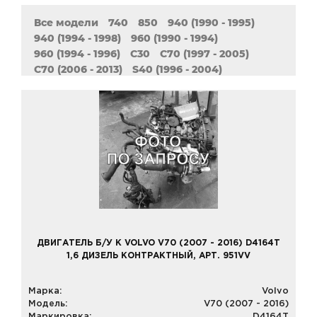
Все модели
740
850
940 (1990 - 1995)
940 (1994 - 1998)
960 (1990 - 1994)
960 (1994 - 1996)
C30
C70 (1997 - 2005)
C70 (2006 - 2013)
S40 (1996 - 2004)
S40 (2004 - 2012)
S60 (2000 - 2009)
S60 (2010 - 2018)
S70
S80 (1998 - 2006)
S80 (2006 - 2016)
S90
V40
V40 (1995 - 2004)
V40 (2012 - наст. Время)
V50
V60
V70 (1996 - 2000)
V70 (1999 - 2007)
V70 (2007 - 2016)
V90
XC60
XC70 (1997 - 2007)
XC70 (2007 - 2016)
XC90
ДВИГАТЕЛЬ Б/У К VOLVO V70 (2007 - 2016) D4164T
1,6 ДИЗЕЛЬ КОНТРАКТНЫЙ, АРТ. 951VV
Марка:
Volvo
Модель:
V70 (2007 - 2016)
Маркировка:
D4164T