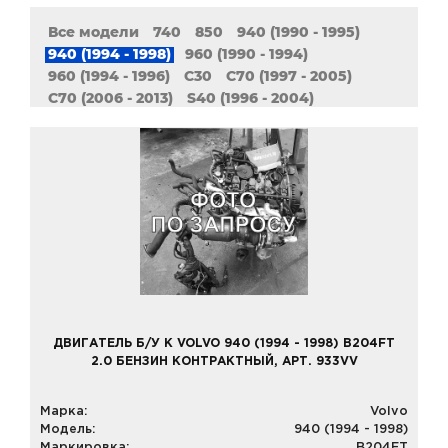
Все модели
740
850
940 (1990 - 1995)
940 (1994 - 1998)
960 (1990 - 1994)
960 (1994 - 1996)
C30
C70 (1997 - 2005)
C70 (2006 - 2013)
S40 (1996 - 2004)
S40 (2004 - 2012)
S60 (2000 - 2009)
S60 (2010 - 2018)
S70
S80 (1998 - 2006)
S80 (2006 - 2016)
S90
V40
V40 (1995 - 2004)
V40 (2012 - наст. Время)
V50
V60
V70 (1996 - 2000)
V70 (1999 - 2007)
V70 (2007 - 2016)
V90
XC60
XC70 (1997 - 2007)
XC70 (2007 - 2016)
XC90
ДВИГАТЕЛЬ Б/У К VOLVO 940 (1994 - 1998) B204FT
2.0 БЕНЗИН КОНТРАКТНЫЙ, АРТ. 933VV
Марка:
Volvo
Модель:
940 (1994 - 1998)
Маркировка:
B204FT