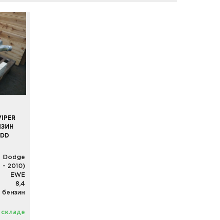
VIPER
НЗИН
8DD
Dodge
 - 2010)
EWE
8,4
бензин
 складе