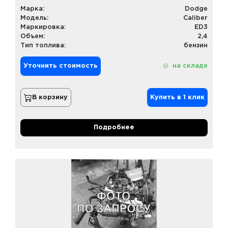
Марка:
Dodge
Модель:
Caliber
Маркировка:
ED3
Объем:
2,4
Тип топлива:
бензин
Уточнить стоимость
на складе
В корзину
Купить в 1 клик
Подробнее