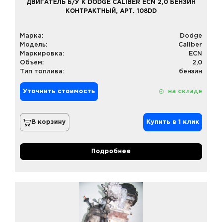
ДВИГАТЕЛЬ Б/У К DODGE CALIBER ECN 2,0 БЕНЗИН
КОНТРАКТНЫЙ, АРТ. 108DD
Марка:
Dodge
Модель:
Caliber
Маркировка:
ECN
Объем:
2,0
Тип топлива:
бензин
Уточнить стоимость
на складе
В корзину
Купить в 1 клик
Подробнее