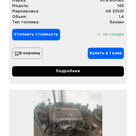
Марка:
Alfa Romeo
Модель:
145
Маркировка:
AR 33501
Объем:
1,4
Тип топлива:
бензин
Уточнить стоимость
на складе
В корзину
Купить в 1 клик
Подробнее