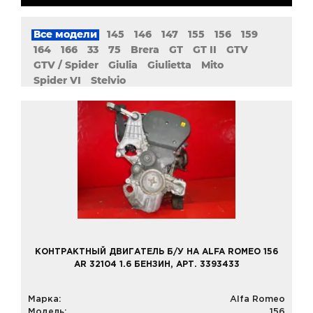
Все модели
145
146
147
155
156
159
164
166
33
75
Brera
GT
GT II
GTV
GTV / Spider
Giulia
Giulietta
Mito
Spider VI
Stelvio
КОНТРАКТНЫЙ ДВИГАТЕЛЬ Б/У НА ALFA ROMEO 156
AR 32104 1.6 БЕНЗИН, АРТ. 3393433
Марка:
Alfa Romeo
Модель:
156