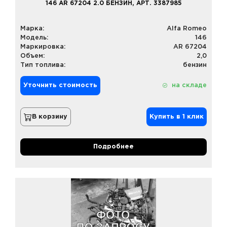
146 AR 67204 2.0 БЕНЗИН, АРТ. 3387985
Марка:
Alfa Romeo
Модель:
146
Маркировка:
AR 67204
Объем:
2,0
Тип топлива:
бензин
Уточнить стоимость
на складе
В корзину
Купить в 1 клик
Подробнее